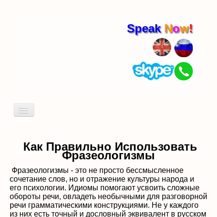
Speak
N
o
w
!
Включить/
выключить
навигацию
Кто я
Пробный урок
Как Правильно Использовать
Фразеологизмы
идиомы
Фразеологизмы - это не просто бессмысленное
сочетание слов, но и отражение культуры народа и
его психологии. Идиомы помогают усвоить сложные
обороты речи, овладеть необычными для разговорной
речи грамматическими конструкциями. Не у каждого
из них есть точный и дословный эквивалент в русском