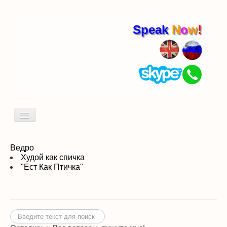
Speak
N
o
w
!
Включить/
выключить
навигацию
Кто я
Пробный урок
Ведро
Худой как спичка
"Ест Как Птичка"
идиомы
Искать...