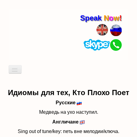
Speak
N
o
w
!
Включить/
выключить
навигацию
Кто я
Пробный урок
Идиомы для тех, Кто Плохо Поет
идиомы
Русские
Медведь на ухо наступил.
Англичане
Sing out of tune/key: петь вне мелодии/ключа.