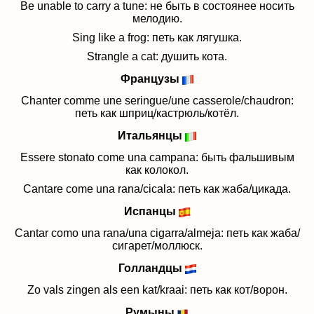
Be unable to carry a tune: не быть в состоянее носить
мелодию.
Sing like a frog: петь как лягушка.
Strangle a cat: душить кота.
Французы
Chanter comme une seringue/une casserole/chaudron:
петь как шприц/кастрюль/котёл.
Итальянцы
Essere stonato come una campana: быть фальшивым
как колокол.
Cantare come una rana/cicala: петь как жаба/цикада.
Испанцы
Cantar como una rana/una cigarra/almeja: петь как жаба/
сигарет/моллюск.
Голландцы
Zo vals zingen als een kat/kraai: петь как кот/ворон.
Румыны