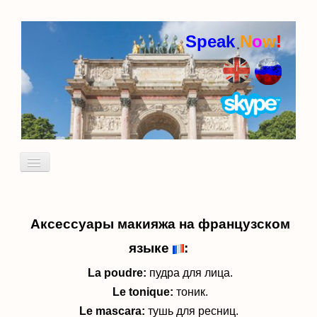
Speak
N
o
w
!
Включить/
выключить
навигацию
Кто я
Пробный урок
Аксессуары макияжа на французском
идиомы
языке
:
La poudre:
пудра для лица.
Le tonique:
тоник.
Le mascara:
тушь для ресниц.