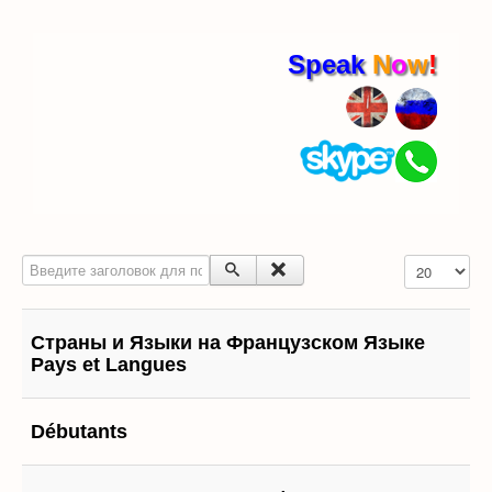
Speak
N
o
w
!
Введите заголовок для поиска...
Кол-во строк
Страны и Языки на Французском Языке
Pays et Langues
Débutants