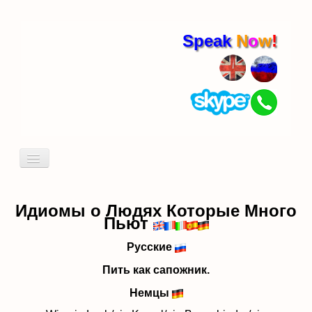
Speak
N
o
w
!
Включить/
выключить
навигацию
Кто я
Пробный урок
Идиомы о Людях Которые Много
Пьют
идиомы
Русские
Пить как сапожник.
Немцы