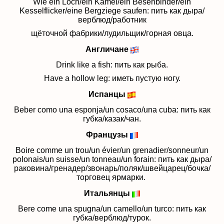
Wie ein Loch/ein Kamel/ein Besenbinder/ein
Kesselflicker/eine Bergziege saufen: пить как дыра/
верблюд/работник
щёточной фабрики/лудильщик/горная овца.
Англичане
Drink like a fish: пить как рыба.
Have a hollow leg: иметь пустую ногу.
Испанцы
Beber como una esponja/un cosaco/una cuba: пить как
губка/казак/чан.
Французы
Boire comme un trou/un évier/un grenadier/sonneur/un
polonais/un suisse/un tonneau/un forain: пить как дыра/
раковина/гренадер/звонарь/поляк/
швейцарец/бочка/
торговец ярмарки.
Итальянцы
Bere come una spugna/un camello/un turco: пить как
губка/верблюд/турок.