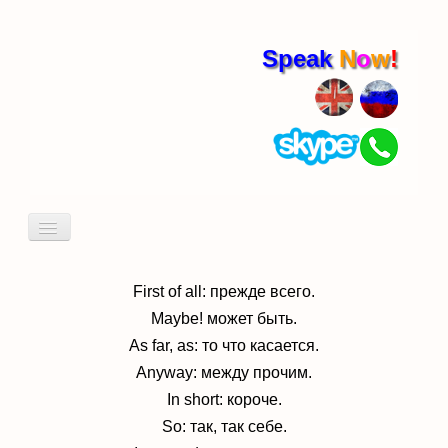
Speak
N
o
w
!
Включить/
выключить
навигацию
Кто я
Пробный урок
First of all: прежде всего.
Maybe! может быть.
идиомы
As far, as: то что касается.
Anyway: между прочим.
In short: короче.
So: так, так себе.