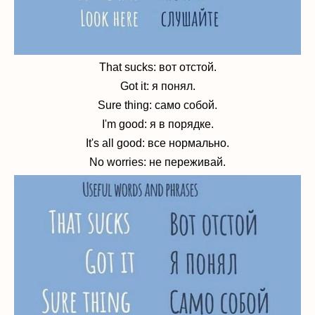
That sucks: вот отстой.
Got it: я понял.
Sure thing: само собой.
I'm good: я в порядке.
It's all good: все нормально.
No worries: не переживай.