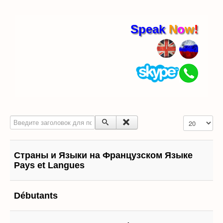
Speak
N
o
w
!
Введите заголовок для поиска...
Кол-во строк
Страны и Языки на Французском Языке
Pays et Langues
Débutants