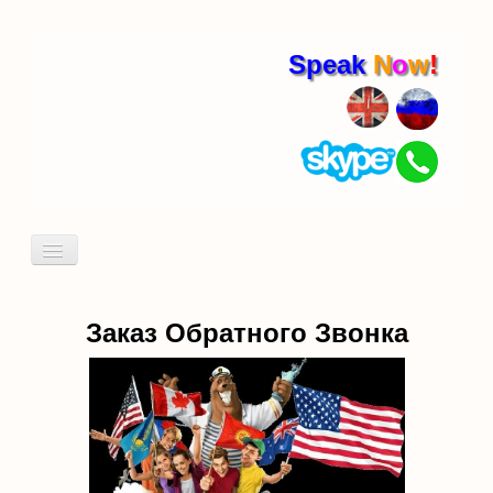
Speak
N
o
w
!
Включить/
выключить
навигацию
Кто я
Пробный урок
Заказ Обратного Звонка
идиомы