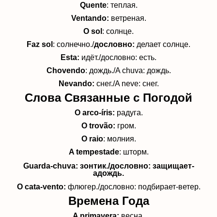
Quente
: теплая.
Ventando:
ветреная.
O sol
: солнце.
Faz sol
: солнечно./
дословно:
делает солнце.
Esta:
идёт./дословно: есть.
Chovendo
: дождь./A chuva: дождь.
Nevando:
снег./A neve: снег.
Слова Связанные с Погодой
O arco-íris:
радуга.
O trovão:
гром.
O raio
: молния.
A tempestade
: шторм.
Guarda-chuva
: зонтик./дословно: защищает-
aдождь.
O cata-vento:
флюгер./дословно: подбирает-ветер.
Времена Года
A primavera:
весна.