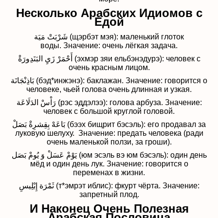
Несколько Арабских Идиомов с
Едой
شَرْبَتْ مَيَة (щэрбэт мэя): маленький глоток
воды.
Значение: очень лёгкая задача.
أَحْمَرْ زَيِ البَنَدِورَةْ (эхмэр зяи ельбэнэдурэ): человек с
очень красным лицом.
بَاذِنْجَانَة (бэд*инжэнэ): баклажан.
Значение: говорится о
человеке, чьей голова очень длинная и узкая.
رَاْسْ الدَلَاعَة (рэс эддэлээ): голова арбуза.
Значение:
человек с большой круглой головой.
بَاعَهْ بِقِشرِةْ بَصَلْ (бээх бищрит бэсэль): его продавал за
луковую шелуху.
Значение: предать человека (ради
очень маленькой ползи, за гроши).
يَوْمْ عَسَلْ وَ يُومْ بَصَل (юм эсэль вэ юм бэсэль): один день
мёд и один день лук.
Значение: говорится о
переменах в жизни.
ثَمْرَة إِبْلِيسِ (т*эмрэт иблис): фкурт чёрта.
Значение:
запретный плод.
И Наконец Очень Полезная
Арабская Пословица