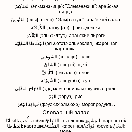
المَنَاكِشْ (эльмэнэкищь): "Эльмэнэкищ": арабская
пицца.
الفَتُوشْ (эльфэттуш): "Эльфэттущ": арабский салат.
الكُوفْتَة (элькуфтэ): фрикадельки.
البَقْلَاوَا (эльбэклэуэ): арабские пироги.
البَطَاطَا المَقْلِيَة (эльбэтэтэ эльмэклия): жаренная
картошка.
السُوشِِي (эссущи): суши.
الشَايْ (эщщэй): щей.
البْلٌوفْ (эльплов): плов.
الشُورْبَة (эщщурбэ): суп.
الدَجَاجَ المَقْلِي (эддэжэж ельмэкли): курица гриль.
الرُزْ (эрруз): рис.
فَوَاكِهَ البَحْرْ (фэуэких эльбэхр): морепродукты.
Словарный запас
أَنَا: я/ُأُُحِب: люблю/الدَجَاجْ: цыплёнок/المَشْوِي: жаренный/
البَطَاطَا: картошка/المَقْلِيَة:
жаренная/
فَوَاكِه:
фрукты/
البَحْر:
море.