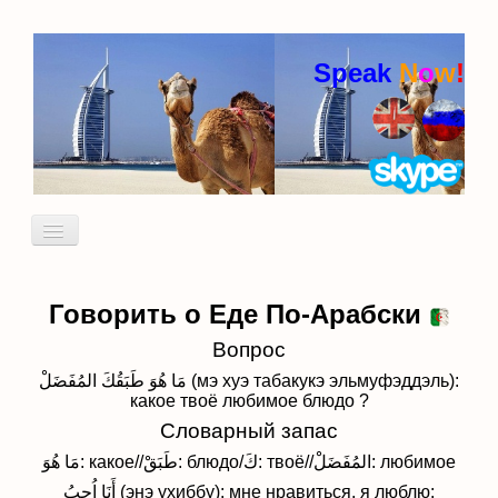
Speak
N
o
w
!
Включить/
выключить
навигацию
Кто я
Пробный урок
Говорить о Еде По-Арабски
идиомы
Вопрос
مَا هُوَ طَبَقُكَ المُفَضَلْ (мэ хуэ табакукэ эльмуфэддэль):
какое твоё любимое
блюдо ?
Словарный запас
مَا هُوَ: какое//طَبَقْ: блюдо/كَ: твоё//المُفَضَلْ: любимое
أَنَا اُحِبُ (энэ ухиббу): мне нравиться, я люблю: