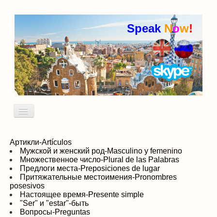
Speak
N
o
w
!
Включить/
выключить
навигацию
Кто я
Пробный урок
Артикли-Artículos
Мужской и женский род-Masculino y femenino
Множественное число-Plural de las Palabras
идиомы
Предлоги места-Preposiciones de lugar
Притяжательные местоимения-Pronombres
posesivos
Настоящее время-Presente simple
"Ser" и "estar"-быть
Вопросы-Preguntas