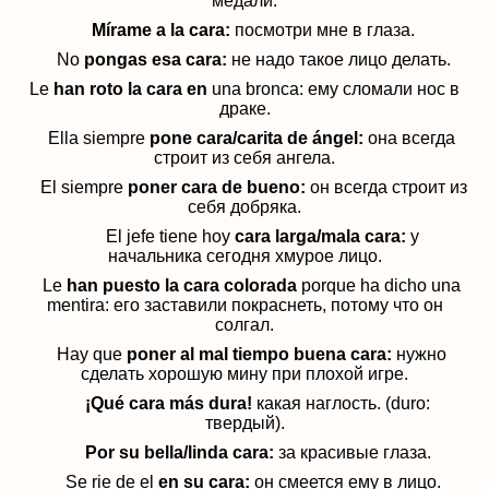
медали
.
Mírame a la cara:
посмотри мне в глаза.
No
pongas esa cara:
не надо такое лицо делать.
Le
han roto la cara en
una bronca: ему сломали нос в
драке.
Ella siempre
pone cara/carita de ángel:
она всегда
строит из себя ангела.
El siempre
poner cara de bueno:
он всегда строит из
себя добряка.
El jefe tiene hoy
cara larga/mala cara:
у
начальника сегодня хмурое лицо.
Le
han puesto la cara colorada
porque ha dicho una
mentira:
его заставили покраснеть, потому что он
солгал.
Hay que
poner al mal tiempo buena cara:
нужно
сделать хорошую мину при плохой игре.
¡Qué cara más dura!
какая наглость. (duro:
твердый).
Por su bella/linda cara:
за
красивые
глаза.
Se rie de el
en su cara:
он с
меется ему в лицо.