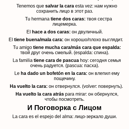
Tenemos que
salvar la cara
esta vez: нам нужно
сохранить лицо в этот раз.
Tu hermana
tiene dos caras:
твоя сестра
лицемерка.
El
hace a dos caras:
он двуличный.
El
tiene buena/mala cara:
он хорошо/плохо выглядит.
Tu amigo
tiene mucha cara/más cara que espalda:
твой друг очень смелый. (espalda: спина).
La familia
tiene cara de pascua
hoy: сегодня семья
очень радуется. (pascua: пасха).
Le
ha dado un bofetón en la cara:
он влепил ему
пощечину.
Ha vuelto la cara:
он отвернулся. (volver: повернуть).
Ha vuelto la cara atrás
para mirar:
он обернулся,
чтобы посмотреть
.
И Поговорка с Лицом
La cara es el espejo del alma: лицо-зеркало души.