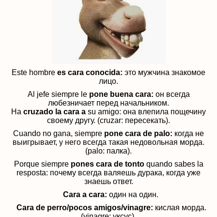
Este hombre
es cara conocida:
это мужчина знакомое
лицо.
Al jefe siempre le
pone buena cara:
он всегда
любезничает перед начальником.
Ha
cruzado la cara a
su amigo: она влепила пощечину
своему другу. (cruzar: пересекать).
Cuando no gana, siempre
pone cara de palo:
когда не
выигрывает, у него всегда такая недовольная морда
.
(palo: палка).
Porque siempre
pones cara de tonto
quando sabes la
resposta:
почему всегда валяешь дурака, когда уже
знаешь ответ.
Cara a cara:
один на один
.
Cara de perro/pocos amigos/vinagre:
кислая морда.
(vinagre: уксус).