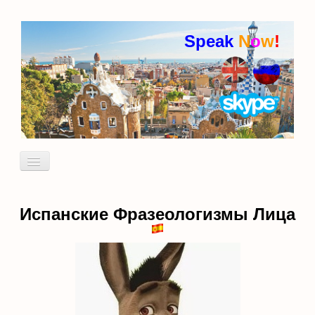
Speak
N
o
w
!
Включить/
выключить
навигацию
Кто я
Пробный урок
Испанские Фразеологизмы Лица
идиомы