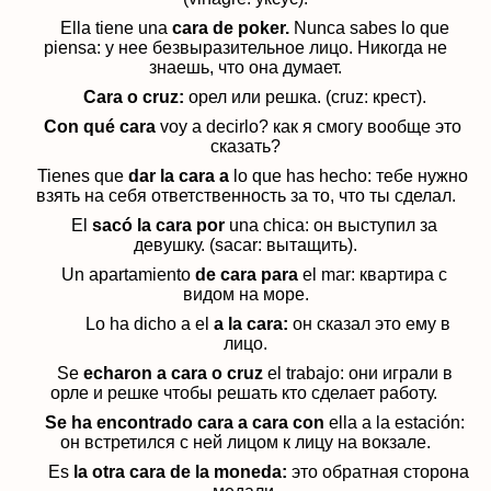
Ella tiene una
cara de poker.
Nunca sabes lo que
piensa:
у нее безвыразительное лицо.
Никогда не
знаешь, что она думает.
Cara o cruz:
орел или решка. (cruz: крест).
Con qué cara
voy a decirlo? как я смогу вообще это
сказать?
Tienes que
dar la cara a
lo que has hecho: тебе нужно
взять на себя ответственность за то, что ты сделал.
El
sacó la cara por
una chica: он выступил за
девушку. (sacar: вытащить).
Un apartamiento
de cara para
el mar:
квартира с
видом на море.
Lo ha dicho a el
a la cara:
он сказал это ему в
лицо.
Se
echaron
a
cara
o
cruz
el trabajo: они играли в
орле и решке чтобы решать кто сделает работу.
Se ha encontrado cara a cara con
ella a la estación:
он встретился с ней лицом к лицу на вокзале.
Es
la otra cara de la moneda:
это обратная сторона