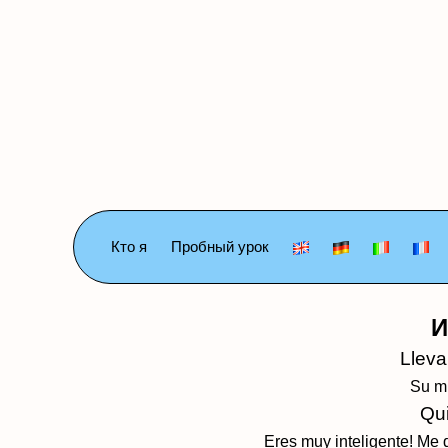
Кто я
Пробный урок
И
Lleva
Su mu
Qui
Eres muy inteligente! Me 