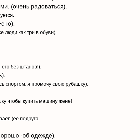
ми. (очень радоваться).
уется.
есно).
се люди как три в обуви).
и его без
штанов!).
).
ь спортом, я промочу
свою рубашку).
.
ку чтобы купить машину
жене!
ает. (ее подруга
хорошо -об одежде).