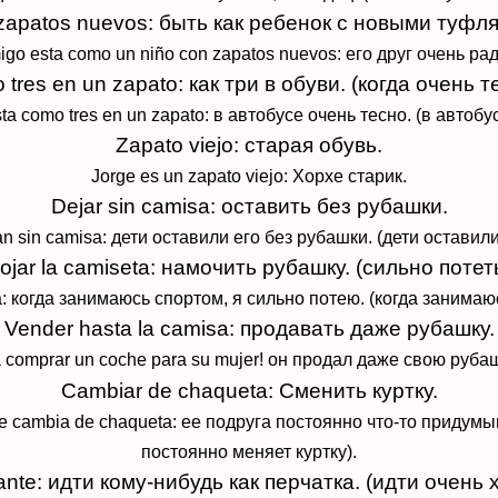
 zapatos nuevos: быть как ребенок с новыми туфля
igo esta como un niño con
zapatos nuevos: его друг очень рад
tres en un zapato: как три в обуви. (когда очень т
sta como tres en un zapato: в автобусе очень
тесно.
(в автобу
Zapato viejo: старая обувь.
Jorge es un zapato viejo: Хорхе старик.
Dejar sin camisa: оставить без рубашки.
an sin camisa: дети оставили его без рубашки. (дети оставил
ojar la camiseta: намочить рубашку. (сильно потеть
a: когда занимаюсь спортом, я сильно
потею. (когда
занимаюс
Vender hasta la camisa: продавать даже рубашку
a comprar un coche para su mujer! он продал даже свою
рубаш
Cambiar de chaqueta: Сменить куртку.
e cambia de chaqueta: ее подруга постоянно что-то придумыв
постоянно меняет
куртку).
nte: идти кому-нибудь как перчатка. (идти очень 