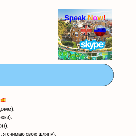
Speak
N
o
w
!
й
доме).
юки).
он).
, я снимаю свою шляпу).