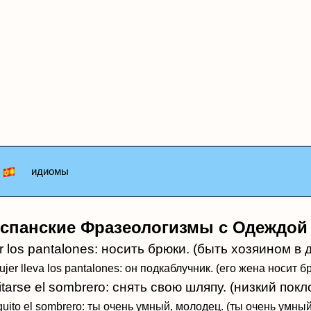
идиомы
спанские Фразеологизмы с Одеждо
r los pantalones: носить брюки. (быть хозяином в 
jer lleva los pantalones: он подкаблучник.
(его жена носит бр
tarse el sombrero: снять свою шляпу. (низкий покл
quito el sombrero: ты очень умный,
молодец. (ты
очень умный