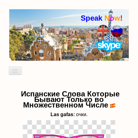
Speak
N
o
w
!
Включить/
выключить
навигацию
Кто я
Пробный урок
Испанские
Слова Которые
Бывают Только во
идиомы
Множественном Числе
Las g
afas:
очки.