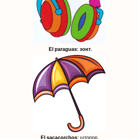
El paraguas:
зонт.
El sacacorchos:
штопор.