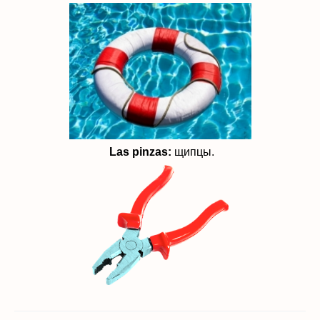
Las p
inzas:
щипцы.