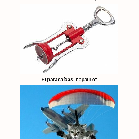
El paracaídas:
парашют.