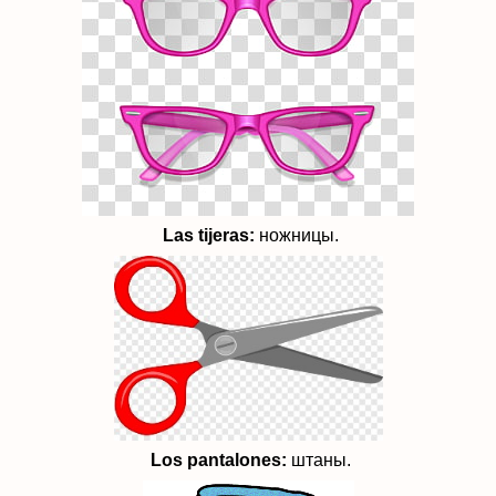
Las t
ijeras:
ножницы.
Los p
antalones:
штаны.