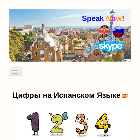
Speak
N
o
w
!
Включить/
выключить
навигацию
Кто я
Пробный урок
Цифры на Испанском Языке
идиомы