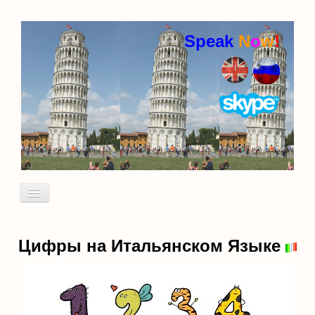
Speak
N
o
w
!
Включить/
выключить
навигацию
Кто я
Пробный урок
Цифры на Итальянском Языке
идиомы