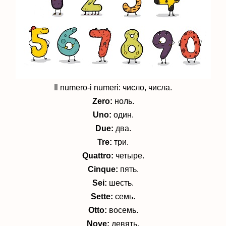
Il numero-i numeri: число, числа.
Zero
:
ноль.
Uno:
один.
Due:
два.
Tre:
три.
Quattro:
четыре.
Cinque:
пять.
Sei:
шесть.
Sette:
семь.
Otto:
восемь.
Nove:
девять.