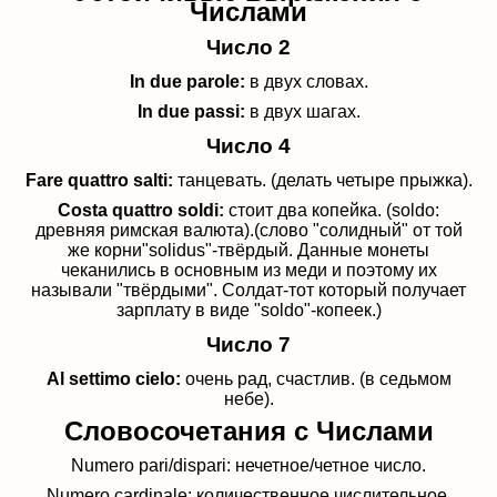
Числами
Число 2
In
due
parole
:
в двух словах.
In due passi:
в двух шагах.
Число 4
Fare quattro salti:
танцевать. (делать четыре прыжка).
Costa
quattro
soldi
:
стоит два копейка. (soldo:
древняя римская валюта).(слово "солидный" от той
же корни"solidus"-твёрдый. Данные монеты
чеканились в основным из меди и поэтому их
называли "твёрдыми". Солдат-тот который получает
зарплату в виде "soldo"-копеек.)
Число 7
Al
settimo
cielo
:
очень рад, счастлив. (в седьмом
небе).
Словосочетания с Числами
Numero pari/dispari:
нечетное/четное число.
Numero cardinale: количественное числительное.