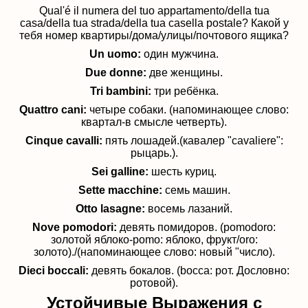
Qual'é il numera del tuo appartamento/della tua
casa/della tua strada/della tua casella postale?
Какой у
тебя номер квартиры/дома/улицы/почтового ящика?
Un
uomo
:
один мужчина.
Due
donne
:
две женщины.
Tri
bambini
:
три ребёнка.
Quattro
cani
:
четыре собаки. (напоминающее слово:
квартал-в смысле четверть).
Cinque
cavalli
:
пять лошадей.(кавалер "cavaliere":
рыцарь.).
Sei
galline
:
шесть куриц.
Sette
macchine
:
семь машин.
Otto
lasagne
:
восемь лазаний.
Nove
pomodori
:
девять помидоров. (pomodoro:
золотой яблоко-pomo: яблоко, фрукт/oro:
золото)./(напоминающее слово: новый "число).
Dieci
boccali
:
девять бокалов. (bocca: рот. Дословно:
ротовой).
Устойчивые Выражения с