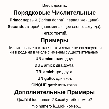
Dieci:
десять.
Порядковые Числительные
Primo
:
первый. ("prima donna": первая женщина).
Secondo
:
второй. (напоминающее слово: секунда).
Terzo
:
третий.
Примеры
Числительные в итальянском языке не согласуются
ни в роде ни в числе с именем существительным.
UN
amico
:
один друг.
DUE
amici
:
два друга.
TRI
amici
:
три друга.
UN
gatto
:
один кот.
CINQUE
gatti
:
пять котов.
Дополнительные Примеры
Qual'è il tuo numero?
Какой у тебя номер?
Il mio numero è...
Мой номер...