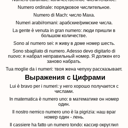
Numero ordinale: порядковое числительное.
Numero di Mach:
число Маха.
Numeri arabi/romani:
арабские/римские числа.
La gente è venuta in gran numero: люди пришли в
большом количестве.
Sono al numero sei: я живу в доме номер шесть.
Sono sbagliato di numero. Adesso devo digitarlo di
nuovo: я набрал неправильный номер. Я должен его
заново набрать.
Tua moglie da i numeri: твоя жена чепуху рассказывает.
Выражения с Цифрами
Lui è bravo per i numeri: у него хорошо получается с
числами
.
In matematica è numero uno:
в математике он номер
один.
Il nostro nemico numero uno è la pigrizia:
наш враг
номер один - лень.
Il cassiere ha fatto un numero tondo:
кассир округлил