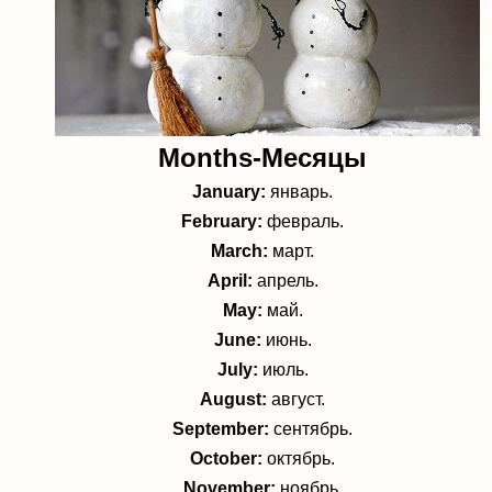
Months-Месяцы
January:
январь.
February:
февраль.
March:
март.
April:
апрель.
May:
май.
June:
июнь.
July:
июль.
August:
август.
September:
сентябрь.
October:
октябрь.
November:
ноябрь.