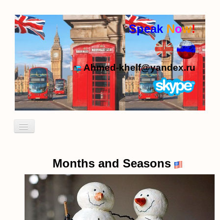
Speak
N
o
w
!
Ahmed-khelf@yandex.ru
Включить/
выключить
навигацию
Кто я
Пробный урок
Months and Seasons
идиомы