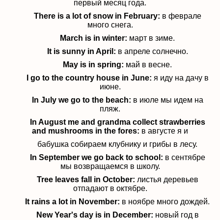
первый месяц года.
There is a lot of snow in February:
в феврале
много снега.
March is in winter:
март в зиме.
It is sunny in April:
в апреле солнечно.
May is in spring:
май в весне.
I go to the country house in June:
я иду на дачу в
июне.
In July we go to the beach:
в июле мы идем на
пляж.
In August me and grandma collect strawberries
and mushrooms in the fores:
в августе я и
бабушка собираем клубнику и грибы в лесу.
In September we go back to school:
в сентябре
мы возвращаемся в школу.
Tree leaves fall in October:
листья деревьев
отпадают в октябре.
It rains a lot in November:
в ноябре много дождей.
New Year's day is in December:
новый год в