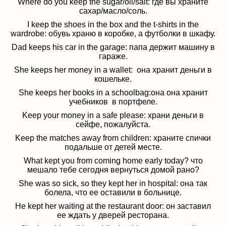
Where do you keep the sugar/oil/salt:
где вы храните
сахар/масло/соль.
I keep the shoes in the box and the t-shirts in the
wardrobe:
обувь храню в коробке, а футболки в шкафу.
Dad keeps his car in the garage:
папа держит машину в
гараже.
She keeps her money in a wallet: она хранит д
еньги в
кошельке.
She keeps her books in a schoolbag:она
она хранит
учебников в портфеле.
Keep your money in a safe please:
храни деньги в
сейфе, пожалуйста.
Keep the matches away from children:
храните спички
подальше от детей месте.
What kept you from coming home early today?
что
мешало тебе сегодня вернуться домой рано?
She was so sick, so they kept her in hospital:
она так
болела, что ее оставили в больнице.
He kept her waiting at the restaurant door:
он заставил
ее ждать у дверей ресторана.