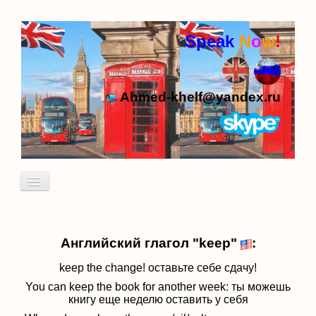
Speak
N
o
w
!
Ahmed-khelf@yandex.ru
Включить/
выключить
навигацию
Кто я
Пробный урок
Английский глагол "keep"
:
идиомы
keep the change! оставьте себе сдачу
!
You can keep the book for another week: ты можешь
к
нигу еще неделю оставить у себя