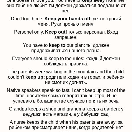
She doesen't love you. You have to
keep away from
her:
она тебя не любит. ты должен держаться подальше от
нее.
Don't touch me.
Keep your hands off
me:
не трогай
меня. Руки прочь от меня.
Personel only.
Keep out!
только персонал. Вход
запрешен!
You have to
keep to
our plan:
ты должен
придерживаться нашего плана.
Everyone should keep to the rules:
каждый должен
соблюдать правила.
The parents were walking in the mountain and the child
couldn't
keep up:
родители ходили в горах, и ребенок
не смог их догнать.
Native speakers speak so fast. I can't keep up most of the
time:
носители языка говорят так быстро. Я не
успеваю в большинстве случаев понять их речь.
Grandpa keeps a shop and grandma keeps a garden: у
дедушки есть магазин, а у бабушки сад.
A nurse keeps the child when his parents are away: за
ребенком присматривает няня, когда родителей нет