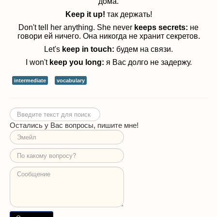
дома.
Keep it up!
т
ак держать!
Don't tell her anything. She never
keeps secrets:
не
говори ей ничего. Она никогда не хранит секретов.
Let's
keep in touch:
будем на связи.
I won't
keep you long:
я Вас долго не задержу.
intermediate
vocabulary
Искать...
Остались у Вас вопросы, пишите мне!