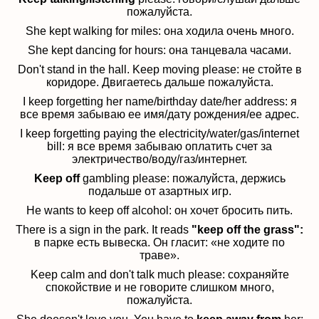
пожалуйста.
She kept walking for miles:
она ходила очень много.
She kept dancing for hours:
она танцевала часами.
Don't stand in the hall. Keep moving please:
не стойте в
коридоре.
Д
вигаетесь дальше пожалуйста.
I keep forgetting her name/birthday date/her address: я
все время забываю ее имя/дату рождения/ее адрес.
I keep forgetting paying the electricity/water/gas/internet
bill:
я все время забываю оплатить счет за
электричество/воду/газ/интернет.
Keep off
gambling please:
пожалуйста, держись
подальше от азартных игр.
He wants to keep off alcohol: он хочет бросить пить
.
There is a sign in the park. It reads
"keep off the grass":
в
парке есть вывеска. Он гласит: «не ходите по
траве».
Keep calm and don't talk much please:
сохраняйте
спокойствие и не говорите слишком много,
пожалуйста.