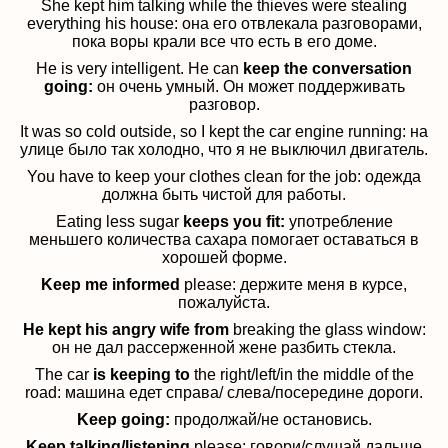
She kept him talking while the thieves were stealing
everything his house:
она его отвлекала разговорами,
пока воры крали все что есть в его доме.
He is very intelligent. He can
keep the conversation
going:
он очень умный. Он может поддерживать
разговор.
It was so cold outside, so I kept the car engine running:
на
улице было так холодно, что я не выключил двигатель.
You have to keep your clothes clean for the job:
одежда
должна быть чистой для работы.
Eating less sugar
keeps you fit:
употребление
меньшего количества сахара помогает оставаться в
хорошей форме.
Keep me informed
please:
держите меня в курсе,
пожалуйста.
He kept his angry wife from
breaking the glass window:
он не дал рассерженной жене разбить стекла.
The car
is keeping to
the right/left/in the middle of the
road:
машина едет справа/ слева/посередине дороги.
Keep going:
продолжай/не остановись.
Keep talking/listening
please:
говори/слушай дальше