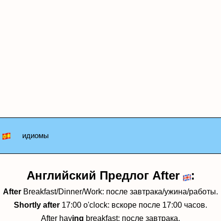
идиомы
Английский Предлог After
:
After
Breakfast/Dinner/Work:
после завтрака/ужина/работы.
Shortly after
17:00 o'clock:
вскоре после 17:00 часов.
After hav
ing
breakfast:
после завтрака.