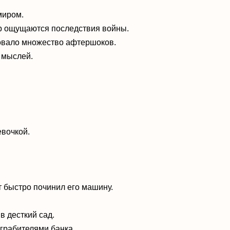
миром.
ор ощущаются последствия войны.
овало множество афтершоков.
 мыслей.
евочкой.
тот быстро починил его машину.
 в десткий сад.
 грабителями банка.