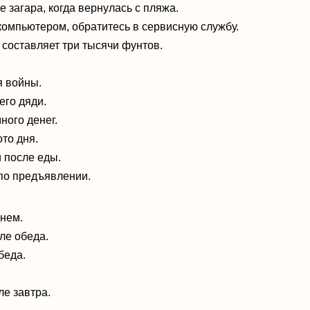
 загара, когда вернулась с пляжа.
 компьютером, обратитесь в сервисную службу.
 составляет три тысячи фунтов
.
я войны.
его дяди.
ного денег
.
то дня.
 после еды.
 по предъявлении.
днем.
ле обеда.
беда.
ле завтра.