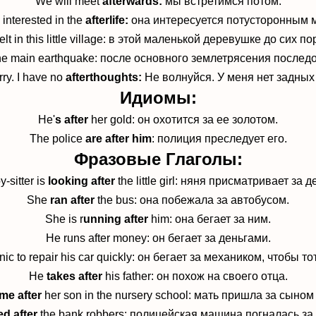
We will meet
afterwards:
мы встретимся потом.
 interested in the
afterlife:
она интересуется потусторонным 
lt in this little village:
в этой маленькой деревушке до сих п
he main earthquake:
после основного землетрясения послед
rry. I have no
afterthoughts:
Не волнуйся.
У меня нет задных
Идиомы:
He'
s after
her gold:
он охотится за ее золотом.
The police
are after him
:
полиция преследует его.
Фразовые Глаголы:
-sitter is
looking after
the little girl: н
яня присматривает за д
She
ran after
the bus: о
на побежала за автобусом.
She is r
unning after
him:
она бегает за ним.
He runs after money:
он бегает за деньгами.
ic to repair his car quickly: он бегает за механиком, чтобы 
He
takes after
his father:
он похож на своего отца.
me after
her son in the nursery school: мать пришла за сыном
d after
the bank robbers: полицейская машина погналась за