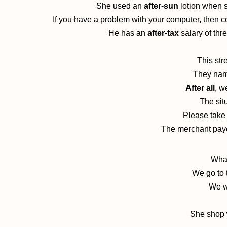
She used an
after-sun
lotion when 
If you have a problem with your computer, then c
He has an
after-tax
salary of th
This str
They nam
After all
, w
The sit
Please take 
The merchant paye
What
We go to
We w
She shop 