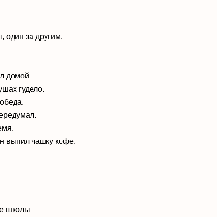
, один за другим.
ал домой.
ушах гудело.
 обеда.
передумал.
емя.
 он выпил чашку кофе.
не школы
.