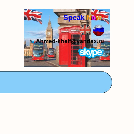
Speak
N
o
w
!
Ahmed-khelf@yandex.ru