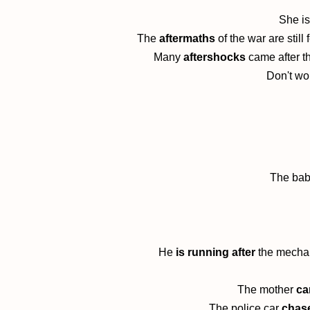
She is
The
aftermaths
of the war are still fe
Many
aftershocks
came after t
Don't wo
The baby
He
is running after
the mechan
The mother
ca
The police car
chase