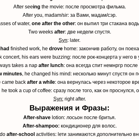
After see
ing
the movie:
после просмотра фильма.
After you, madam/sir: за Вами,
мадам/сэр
.
asses of water,
one after the other
:
он выпил три стакана воды
Two weeks
after
:
две недели спустя.
Syn
: later.
 had
finished work, he
drove
home:
закончив работу, он поех
k concert, his ears were buzzing:
после рок-концерта у него в 
ways takes a nap
after lunch
:
она всегда спит немнргр после
ew minutes
, he changed his mind:
несколько минут спустя он 
 came back
after a while
:
она вернулась через некоторое вр
, he took a cup of coffee:
сразу после того, как он проснулся,
Syn:
right after.
Выражения и Фразы:
After-shave
lotion:
лосьон после бритья.
After-shampoo:
кондиционер для волос
.
 do
after-school
activities:
lети занимаются дополнительно в