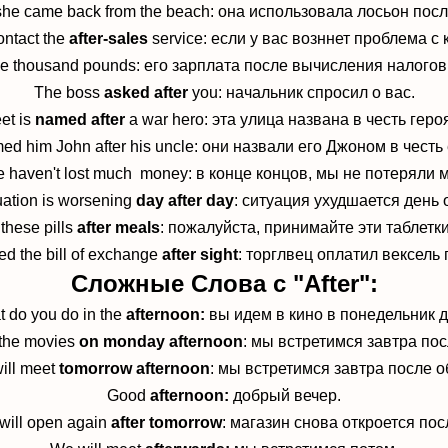
she came back from the beach:
она использовала лосьон после
ontact the
after-sales
service:
если у вас возннет проблема с
ree thousand pounds:
его зарплата после вычисления налогов
The boss
asked after
you:
начальник спросил о вас.
eet is
named after
a war hero:
эта улица названа в честь геро
ed him John after his uncle:
они назвали его Джоном в честь 
e haven't lost much money:
в конце концов, мы не потеряли м
uation is worsening
day after day
:
ситуация ухудшается день о
these pills
after meals
:
пожалуйста, принимайте эти таблетки
d the bill of exchange
after sight
:
торглвец оплатил вексель
Сложные Слова с "After":
 do you do in the
afternoon:
вы идем в кино в понедельник 
 the movies
on monday afternoon
:
мы встретимся завтра пос
ill meet
tomorrow afternoon
:
мы встретимся завтра после о
Good
afternoon:
д
обрый вечер.
will open again
after tomorrow
:
магазин снова откроется пос