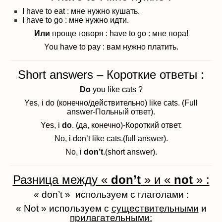
I have to eat : мне нужно кушать.
I have to go : мне нужно идти.
Или
проще говоря : have to go : мне пора!
You have to pay : вам нужно платить.
Short answers – Короткие ответы :
Do
you like cats ?
Yes, i do (конечно/действительно) like cats. (Full
answer-Польный ответ).
Yes, i
do
. (да, конечно)-Короткий ответ.
No, i don’t like cats.(full answer).
No, i
don’t
.(short answer).
Разница между
«
don’t
»
и
«
not
» :
« don’t » используем с глаголами :
« Not » используем с
существительными
и
прилагательными: