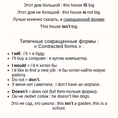
Этот дом большой : this house
IS
big
Этот дом не большой : this house
is
not big.
Лучше конечно сказать, в
сокращенной форме
:
This house
isn’t
big.
Типичные сокращенные формы :
« Contracted forms » :
I will
: i’ll = я буду.
I’ll buy a computer : я куплю компьютер.
I would
= i’d я хотел бы
i’d like to find a new job : я бы хотел найти новую
работу.
Do not =
don’t.
У меня нет самотела : i don’t have an airplane.
Doesn’t
= does not (full form-полная форма).
Он не любит собак : he doesn’t like dogs.
Это не сад, это школа : this
isn’t
a garden, this is a
school.