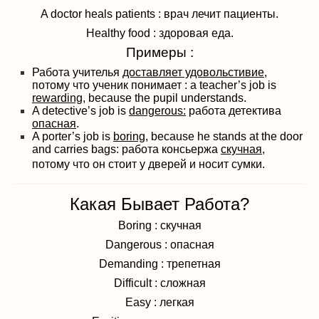
A doctor heals patients : врач лечит пациенты.
Healthy food : здоровая еда.
Примеры :
Работа учителья
доставляет удовольстивие
,
потому что ученик понимает : a teacher’s job is
rewarding
, because the pupil understands.
A detective’s job is
dangerous:
работа детектива
опасная
.
A porter’s job is
boring,
because he stands at the door
and carries bags: работа консьержа
скучная,
потому что он стоит у дверей и носит сумки.
Какая Бывает Работа?
Boring : скучная
Dangerous : опасная
Demanding : трепетная
Difficult : сложная
Easy : легкая