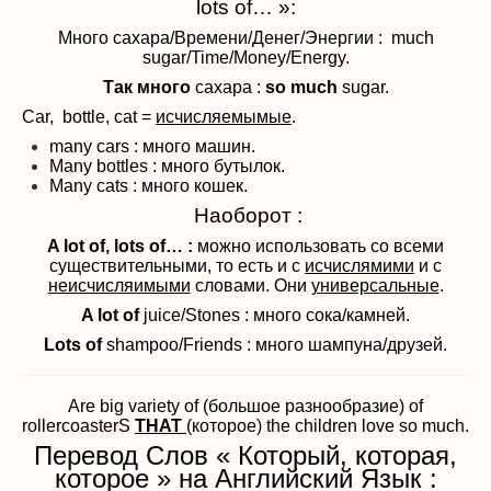
lots of… »:
Много сахара/Времени/Денег/Энергии : much
sugar/Time/Money/Energy.
Так много
сахара :
so much
sugar.
Car, bottle, cat =
исчисляемымые
.
many cars : много машин.
Many bottles : много бутылок.
Many cats : много кошек.
Наоборот :
A lot of, lots of… :
можно использовать со всеми
существительными, то есть и с
исчислямими
и с
неисчисляимыми
словами. Они
универсальные
.
A lot of
juice/Stones : много сока/камней.
Lots of
shampoo/Friends : много шампуна/друзей.
Are big variety of (большое разнообразие) of
rollercoasterS
THAT
(которое) the children love so much.
Перевод Слов « Который, которая,
которое » на Английский Язык :