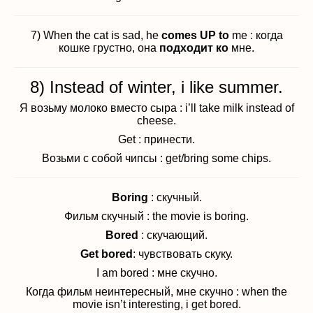
7) When the cat is sad, he
comes UP to
me : когда
кошке грустно, она
подходит ко
мне.
8) Instead of winter, i like summer.
Я возьму молоко вместо сыра : i’ll take milk instead of
cheese.
Get : принести.
Возьми с собой чипсы : get/bring some chips.
Boring
: скучный.
Фильм скучный : the movie is boring.
Bored
: скучающий.
Get bored
: чувствовать скуку.
I am bored : мне скучно.
Когда фильм неинтересный, мне скучно : when the
movie isn’t interesting, i get bored.