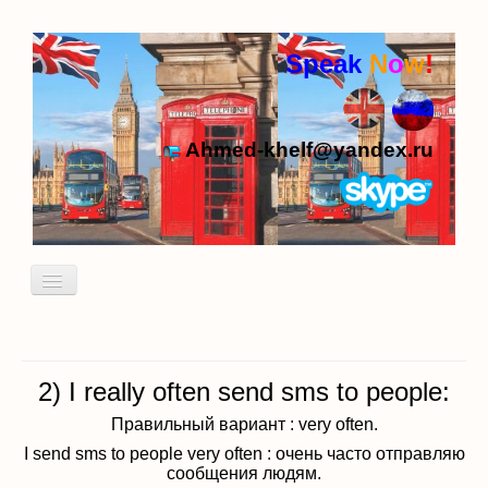
Speak
N
o
w
!
Ahmed-khelf@yandex.ru
Включить/
выключить
навигацию
Кто я
Пробный урок
2) I really often send sms to people:
идиомы
Правильный вариант : very often.
I send sms to people very often : очень часто отправляю
сообщения людям.