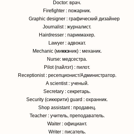
Doctor: врач.
Firefighter : пожарник.
Graphic designer : графический дизайнер
Journalist : журналист.
Hairdresser : парикмахер.
Lawyer : адвокат.
Mechanic (ми
ккэ
ник) : механик.
Nurse: медсестра.
Pilot (пайлэт) : пилот.
Receptionist : ресепционист/Администратор.
A scientist : ученый.
Secretary : секретарь.
Security (сикюрити) guard : охранник.
Shop assistant : продавец.
Teacher : учитель, преподаватель.
Waiter : официант.
Writer : писатель.