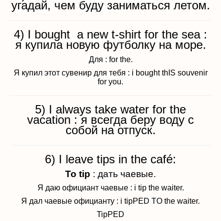
угадай, чем буду заниматься летом.
4) I bought a new t-shirt for the sea :
я купила новую футболку на море.
Для : for the.
Я купил этот сувенир для тебя : i bought thIS souvenir
for you.
5) I always take water for the
vacation : я всегда беру воду с
собой на отпуск.
6) I leave tips in the café:
To
tip
: дать чаевые.
Я даю официант чаевые : i tip the waiter.
Я дал чаевые официанту : i tipPED TO the waiter.
TipPED