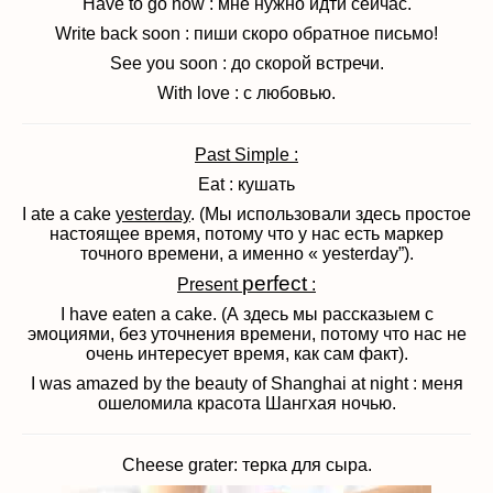
Have to go now : мне нужно идти сейчас.
Write back soon : пиши скоро обратное письмо!
See you soon : до скорой встречи.
With love : с любовью.
Past Simple :
Eat : кушать
I ate a cake
yesterday
. (Мы использовали здесь простое
настоящее время, потому что у нас есть маркер
точного времени, а именно « yesterday”).
perfect
Present
:
I have eaten a cake. (А здесь мы рассказыем с
эмоциями, без уточнения времени, потому что нас не
очень интересует время, как сам факт).
I was amazed by the beauty of Shanghai at night : меня
ошеломила красота Шангхая ночью.
Cheese grater: терка для сыра.