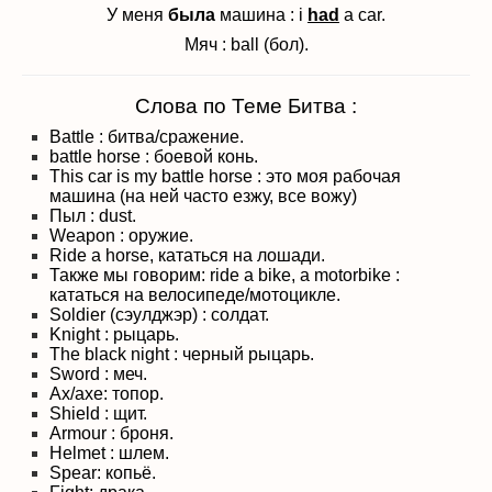
У меня
была
машина : i
had
a car.
Мяч : ball (бол).
Слова по Теме Битва :
Battle : битва/сражение.
battle horse : боевой конь.
This car is my battle horse : это моя рабочая
машина (на ней часто езжу, все вожу)
Пыл : dust.
Weapon : оружие.
Ride a horse, кататься на лошади.
Также мы говорим: ride a bike, a motorbike :
кататься на велосипеде/мотоцикле.
Soldier (сэулджэр) : солдат.
Knight : рыцарь.
The black night : черный рыцарь.
Sword : меч.
Ax/axe: топор.
Shield : щит.
Armour : броня.
Helmet : шлем.
Spear: копьё.