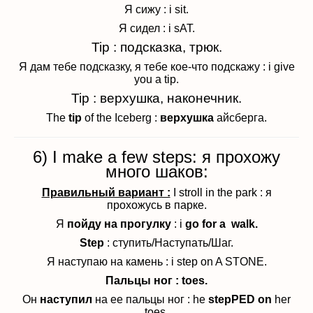
Я сижу : i sit.
Я сидел : i sAT.
Tip : подсказка, трюк.
Я дам тебе подсказку, я тебе кое-что подскажу : i give
you a tip.
Tip : верхушка, наконечник.
The
tip
of the Iceberg :
верхушка
айсберга.
6) I make a few steps: я прохожу
много шаков:
Правильный вариант :
I stroll in the park : я
прохожусь в парке.
Я
пойду на прогулку
: i
go for a walk.
Step
: ступить/Наступать/Шаг.
Я наступаю на камень : i step on A STONE.
Пальцы ног : toes.
Он
наступил
на ее пальцы ног : he
stepPED on
her
toes.