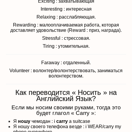
Exciting : захватывающая
Interesting : интересная
Relaxing : расслабляющая.
Rewarding : малооплачиваемая работа, которая
доставляет удовольствие (Reward : приз, награда).
Stressful : стрессовая.
Tiring : утомительная.
Faraway : отдаленный.
Volunteer : волонтер/волонтерствовать, заниматься
волонтерством.
Как переводится « Носить » на
Английский Язык?
Если мы носим своими руками, тогда это
будет глагол « Carry »:
Я
ношу
чемодан : i
carry
a suitcase
Я ношу своего телефона везде : i WEAR/carry my
phone everywhere.