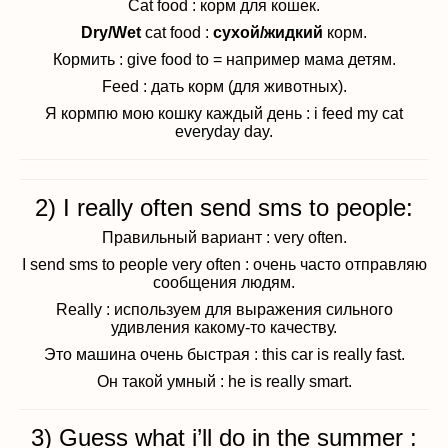
Cat food : корм для кошек.
Dry/Wet
cat food :
сухой/жидкий
корм.
Кормить : give food to = например мама детям.
Feed : дать корм (для животных).
Я кормпю мою кошку каждый день : i feed my cat
everyday day.
2) I really often send sms to people:
Правильный вариант : very often.
I send sms to people very often : очень часто отправляю
сообщения людям.
Really : используем для выражения сильного
удивления какому-то качеству.
Это машина очень быстрая : this car is really fast.
Он такой умный : he is really smart.
3) Guess what i’ll do in the summer :