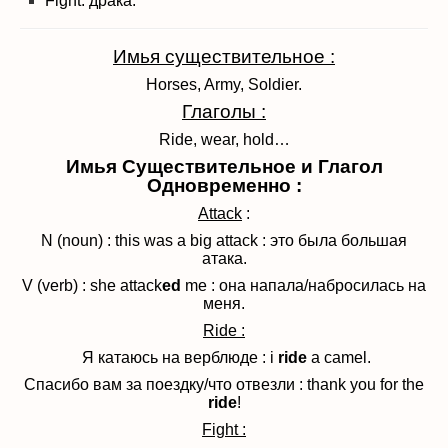
Fight: драка.
Имья существительное
:
Horses, Army, Soldier.
Глаголы
:
Ride, wear, hold…
Имья Существительное и Глагол
Одновременно :
Attack
:
N (noun) : this was a big attack : это была большая
атака.
V (verb) : she attack
ed
me : она напала/набросилась на
меня.
Ride :
Я катаюсь на верблюде : i
ride
a camel.
Спасибо вам за поездку/что отвезли : thank you for the
ride
!
Fight :