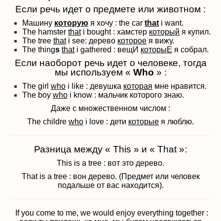
Если речь идет о предмете или животном :
Машину
которую
я хочу : the car
that
i want.
The hamster
that
i bought : хамстер
который
я купил.
The tree
that
i see: дерево
которое
я вижу.
The thing
s
that
i gathered : вещИ
которыЕ
я собрал.
Если наоборот речь идет о человеке, тогда
мы используем «
Who
» :
The girl
who
i like : девушка
которая
мне нравится.
The boy
who
i know : мальчик которого знаю.
Даже с множественном числом :
The childre
who
i love : дети
которые
я люблю.
Разница между « This » и « That »:
This is a tree : вот это дерево.
That is a tree : вон дерево. (Предмет или человек
подальше от вас находится).
If you come to me, we would enjoy everything together :