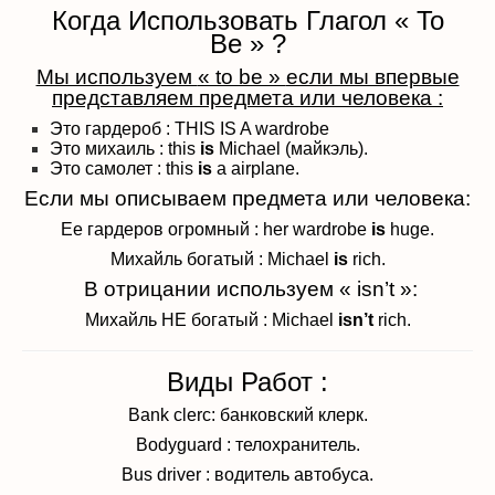
Когда Использовать Глагол « To
Be » ?
Мы используем
« to be »
если мы впервые
представляем предмета или человека
:
Это гардероб : THIS IS A wardrobe
Это михаиль : this
is
Michael (майкэль).
Это самолет : this
is
a airplane.
Если мы описываем предмета или человека:
Ее гардеров огромный : her wardrobe
is
huge.
Михайль богатый : Michael
is
rich.
В отрицании используем « isn’t »:
Михайль НЕ богатый : Michael
isn’t
rich.
Виды Работ :
Bank clerc: банковский клерк.
Bodyguard : телохранитель.
Bus driver : водитель автобуса.