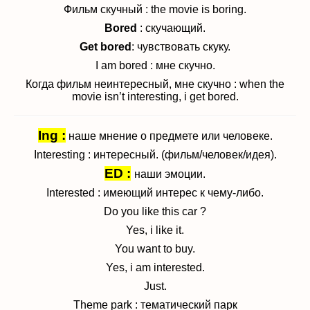
Фильм скучный : the movie is boring.
Bored
: скучающий.
Get bored
: чувствовать скуку.
I am bored : мне скучно.
Когда фильм неинтересный, мне скучно : when the
movie isn’t interesting, i get bored.
Ing :
наше мнение о предмете или человеке.
Interesting : интересный. (фильм/человек/идея).
ED :
наши эмоции.
Interested : имеющий интерес к чему-либо.
Do you like this car ?
Yes, i like it.
You want to buy.
Yes, i am interested.
Just.
Theme park : тематический парк