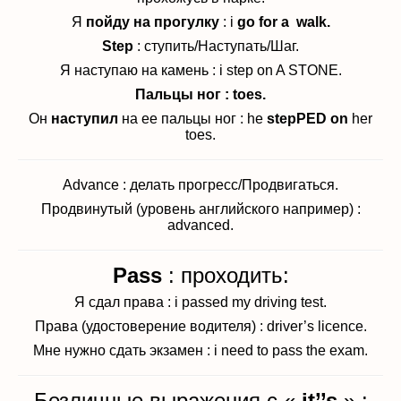
Я
пойду на прогулку
: i
go for a walk.
Step
: ступить/Наступать/Шаг.
Я наступаю на камень : i step on A STONE.
Пальцы ног : toes.
Он
наступил
на ее пальцы ног : he
stepPED on
her
toes.
Advance : делать прогресс/Продвигаться.
Продвинутый (уровень английского например) :
advanced.
Pass
: проходить:
Я сдал права : i passed my driving test.
Права (удостоверение водителя) : driver’s licence.
Мне нужно сдать экзамен : i need to pass the exam.
Безличные выражения с «
it’’s
» :