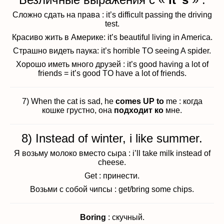
Сложно сдать на права : it’s difficult passing the driving
test.
Красиво жить в Америке: it’s beautiful living in America.
Страшно видеть паука: it’s horrible TO seeing A spider.
Хорошо иметь много друзей : it’s good having a lot of
friends = it’s good TO have a lot of friends.
7) When the cat is sad, he
comes UP to
me : когда
кошке грустно, она
подходит ко
мне.
8) Instead of winter, i like summer.
Я возьму молоко вместо сыра : i’ll take milk instead of
cheese.
Get : принести.
Возьми с собой чипсы : get/bring some chips.
Boring
: скучный.