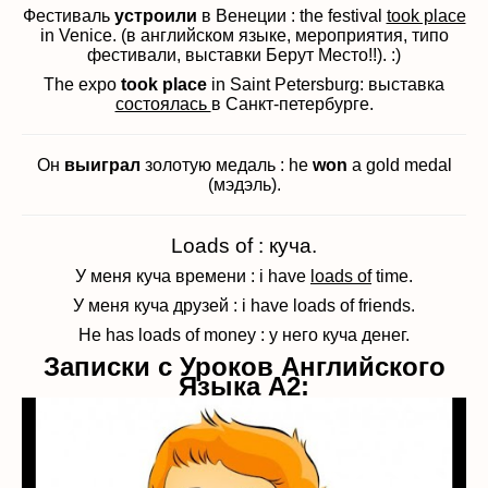
Фестиваль
устроили
в Венеции : the festival
took place
in Venice. (в английском языке, мероприятия, типо
фестивали, выставки Берут Место!!). :)
The expo
took place
in Saint Petersburg: выставка
состоялась
в Санкт-петербурге.
Он
выиграл
золотую медаль : he
won
a gold medal
(мэдэль).
Loads of : куча.
У меня куча времени : i have
loads of
time.
У меня куча друзей : i have loads of friends.
He has loads of money : у него куча денег.
Записки с Уроков Английского
Языка A2: