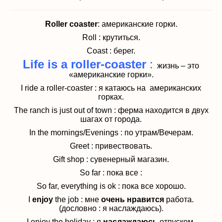
Roller coaster
: американские горки.
Roll : крутиться.
Coast : берег.
Life is a roller-coaster
:
жизнь – это
«американские горки».
I ride a roller-coaster : я катаюсь на американских
горках.
The ranch is just out of town : ферма находится в двух
шагах от города.
In the mornings/Evenings : по утрам/Вечерам.
Greet : привествовать.
Gift shop : сувенерный магазин.
So far : пока все :
So far, everything is ok : пока все хорошо.
I
enjoy
the job : мне
очень нравится
работа.
(дословно : я наслаждаюсь).
I enjoy the holiday : я
наслаждаюсь
отпуском.