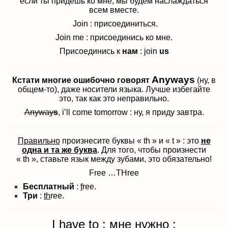
если ты придешь ко мне, мы будем наслаждаться
всем вместе.
Join : присоединиться.
Join me : присоединись ко мне.
Присоединись к
нам
: join
us
Anyways
Кстати многие ошибочно говорят
(ну, в
общем-то), даже носители языка. Лучше избегайте
это, так как это неправильно.
Anyway
s
, i’ll come tomorrow : ну, я приду завтра.
Правильно
произнесите буквы « th » и « t » : это
не
одна и та же буква
. Для того, чтобы произнести
« th », ставьте язык между зубами, это обязательно!
Free …THree
Бесплатный
:
f
ree.
Три
:
th
ree.
I have to : мне нужно :