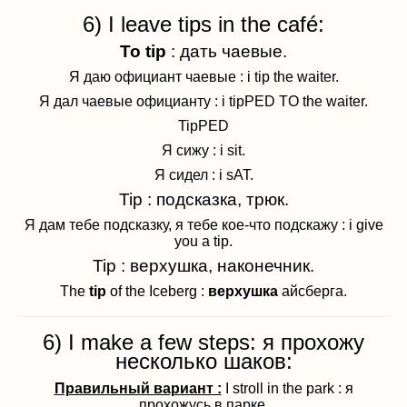
6) I leave tips in the café:
To
tip
: дать чаевые.
Я даю официант чаевые : i tip the waiter.
Я дал чаевые официанту : i tipPED TO the waiter.
TipPED
Я сижу : i sit.
Я сидел : i sAT.
Tip : подсказка, трюк.
Я дам тебе подсказку, я тебе кое-что подскажу : i give
you a tip.
Tip : верхушка, наконечник.
The
tip
of the Iceberg :
верхушка
айсберга.
6) I make a few steps: я прохожу
несколько шаков:
Правильный вариант :
I stroll in the park : я
прохожусь в парке.