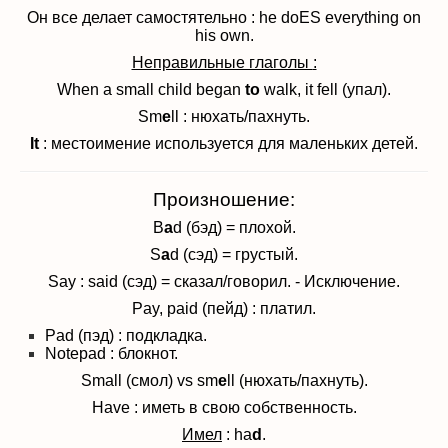
Он все делает самостятельно : he doES everything on
his own.
Неправильные глаголы
:
When a small child began
to
walk, it fell (упал).
Sm
e
ll : нюхать/пахнуть.
It
: местоимение используется для маленьких детей.
Произношение:
B
a
d (бэд) = плохой.
S
a
d (сэд) = грустый.
Say : said (сэд) = сказал/говорил. - Исключение.
Pay, paid (пейд) : платил.
Pad (пэд) : подкладка.
Notepad : блокнот.
Small (смол) vs sm
e
ll (нюхать/пахнуть).
Have : иметь в свою собственность.
Имел
: ha
d
.