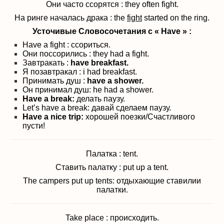
Они часто ссорятся : they often fight.
На ринге началась драка : the
fight
started on the ring.
Усточивые Словосочетания с
« Have » :
Have a fight : ссориться.
Они поссорились : they had a fight.
Завтракать :
have breakfast.
Я позавтракал : i had breakfast.
Принимать душ :
have a shower.
Он принимал душ: he had a shower.
Have a break:
делать паузу.
Let’s have a break: давай сделаем паузу.
Have a nice trip:
хорошей поезки/Счастливого
пусти!
Палатка : tent.
Ставить палатку : put up a tent.
The campers put up tents: отдыхающие ставилии
палатки.
Take place : происходить.