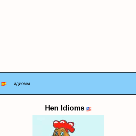
идиомы
Hen Idioms