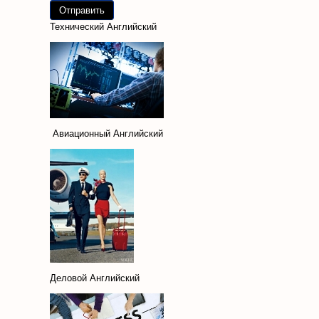
Технический Английский
Авиационный Английский
Деловой Английский