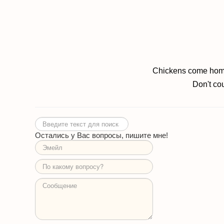
Chickens come home
Don't co
Искать...
Остались у Вас вопросы, пишите мне!