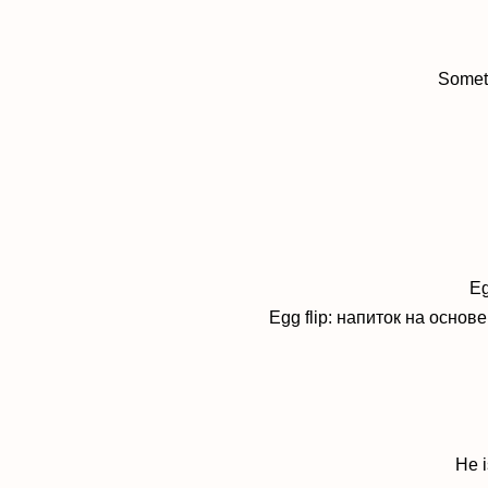
Someti
Eg
Egg flip: напиток на основ
He i