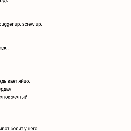
ор).
bugger up, screw up.
оде.
адывает яйцо.
ердая.
елток желтый.
ивот болит у него
.