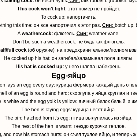
is
talking cock:
он несет чушь.
Син:
talk rubbish. (rubbish: мус
This cock won't fight:
этот номер не пройдет.
To cock up: напортачить.
ything this time: он все напортачил в этот раз.
Син:
botch up, 
A
weathercock:
флюгель.
Син:
weather vane.
Don't be such
a weathercock:
не будь как флюгель.
alf/full cock
(об оружие): на предохранительном/полном взв
He cocked up his hat: он загибал/заламывал поля шляпы.
His
hat is cocked up:
у него шляпа набекрень.
Egg-яйцо
hen lays an egg every day:
курица фермера каждый день откл
ell of an egg is round and hard:
скорлупа у яйца круглая и тв
 is white and the egg yolk is yellow:
яичный белок белый, а ж
The hen is laying eggs: к
урица несет яйца.
The bird hatched from it's egg:
птица вылупилась из яйца.
The nest of the hen is warm:
гнездо курочки теплое.
g, and now his stomach hurts: он
съел тухлое яйцо, и теперь ж