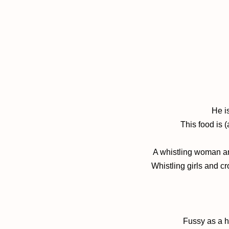
He i
This food is 
A whistling woman an
Whistling girls and 
Fussy as a h