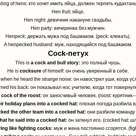
kling of hens: кто хочет иметь яйца, должен терпеть кудахта
Hen fruit: яйцо.
Hen night: девичник накануне свадьбы.
Hen party: вечеринка без мужчин.
Henpeck: держать мужа под башмаком. (peck: клевать).
A henpecked husband:
муж, находящийся под башмаком
.
Cock-петух
This is
a cock and bull story:
это полный чушь.
He is
cocksure
of himself: он очень уверенный в себе.
w
hen he heard the strange noise: он
навострил
у
ши, когда у
rned his back: он показывал нос учителю, когда тот повернул
 cock of the roost:
он заносчивый человек. (roost: курятник---
r holiday plans into a cocked hat:
плохая погода разбила в
ked the other team into a cocked hat:
они разбили команду 
at he said into a cocked hat:
он заткнул его. (cocked hat: 
ving like fighting cocks:
муж и жена постоянно ссорятся. (fig