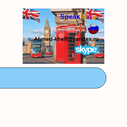
Speak
N
o
w
!
Ahmed-khelf@yandex.ru