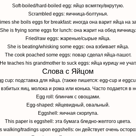
Soft-boiled/hard-boiled egg:
яйцо всмятку/вкрутую
.
Scrambled eggs:
яичница-болтунья.
mes she boils eggs for breakfast:
иногда она варит яйца на з
She is frying some eggs for lunch: она жарит н
а обед яичницу.
Fried/raw eggs:
жареные/сырые яйца
.
She is beating/whisking some eggs:
она взбивает яйца.
The cook poached some eggs:
повар сделал яйца-пашот
.
He teaches his grandmother to suck eggs: яйца курицу не учат
Слова с Яйцом
g cup: подставка для яйца. (также пишется: egg-cup и eggcu
е взбитых яиц, молока и рома или конька. Часто подается в 
Egg roll: блинчик с овощами.
Egg-shaped: яйцевидный, овальный.
Eggshell: яичная скорлупа.
This paper is eggshell: эта бумага бледно-желтого цвета.
s walking/tradings upon eggshells: он действует очень остор