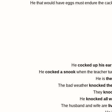
He that would have eggs must endure the cac
He
cocked up his ear
He
cocked a snook
when the teacher tu
He is
the
The bad weather
knocked thei
They
knoc
He
knocked all wh
The husband and wife are
li