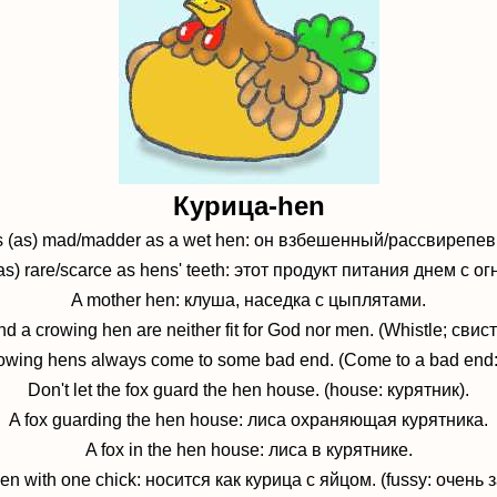
Курица-hen
s (as) mad/madder as a wet hen: он взбешенный/
рассвирепев
(as) rare/scarce as hens' teeth: этот продукт питания
днем
с
ог
A mother hen: клуша,
наседка
с
цыплятами.
d a crowing hen are neither fit for God nor men. (Whistle; свист
crowing hens always come to some bad end. (Come to a bad end
Don't let the fox guard the hen house. (house: курятник).
A fox guarding the hen house: лиса охраняющая курятника.
A fox in the hen house: лиса в курятнике.
en with one chick: носится как курица с яйцом. (fussy: очень