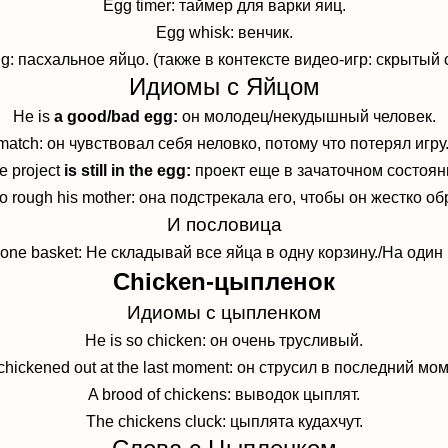
Egg timer: таймер для варки яиц.
Egg whisk: венчик.
gg: пасхальное яйцо. (также в контексте видео-игр: скрытый 
Идиомы с Яйцом
He is
a good/bad egg:
он молодец/некудышный человек.
 match: он чувствовал себя неловко, потому что потерял игру. С
e project
is still in the egg:
проект еще в зачаточном состоян
o rough his mother: она подстрекала его, чтобы он жестко о
И пословица
n one basket:
Не
складывай
все
яйца
в
одну
корзину
./
На
один
Chicken-цыпленок
Идиомы с цыпленком
He is so chicken: он очень трусливый.
chickened out at the last moment: он струсил в последний мом
A brood of chickens: выводок цыплят.
The chickens cluck: цыплята кудахчут.