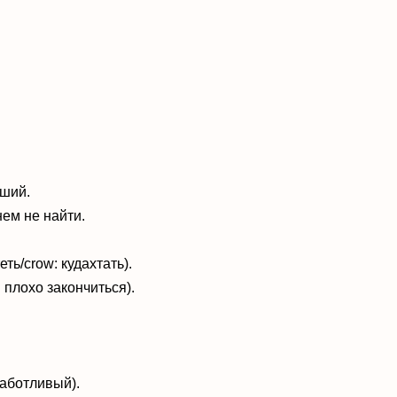
ший.
нем
не
найти.
еть/crow: кудахтать).
: плохо закончиться).
 заботливый).