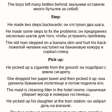
The boys left many bottles behind: мальчики оставили
много бутылок за собой.
Step:
He made two steps backwards: он отступил два шага.
He made some steps to fix the problems: он предпринял
несколько шагов для того, чтобы устранить проблему.
The old man stepped on a banana skin and hurt his back:
пожилой человек наступил на банановую кожуру и
сорвал спину.
Pick up:
He picked up a cigarette from the ground: он подобрал с
земли сигарету.
She dropped her paper towel and then picked it up:
она
уронила бумажное полотенце и потом подняла его.
The maid is cleaning litter in the hotel rooms:
горничная
убирает мусор в номерах гостиницы.
He picked up his daughter at the train station: он забрал
дочь на вокзале.