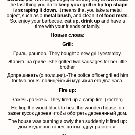
The last thing you do to
keep your grill in tip top shape
is
scraping it down.
It means that you take a metal
object, such as a
metal brush,
and clean it of
food rests.
So, enjoy your barbecue,
eat up, drink up
and have a
time with your friends or family.
Новые слова:
Grill:
Гриль, рашпер.-They bought a new grill yesterday.
Жарить на гриле.-She grilled two sausages for her little
brother.
Допрашивать (о полиции).-The police officer grilled him
for two hours: полицейский мурыжил его два часа.
Fire up:
Зажечь разжечь.-They fired up a camp fire. (костер).
He fiup the wood block to heat the wooden house:
он
зажег кусок дерева чтобы обогреть деревянный дом.
The house was burning slowly then suddenly it fired up:
дом медленно горел, потом вдруг разжегся.