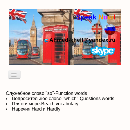
Speak
N
o
w
!
Ahmed-khelf@yandex.ru
Включить/
выключить
навигацию
Кто я
Пробный урок
Служебное
слово "so"-Function words
Вопросительное слово "which"-Questions words
Пляж и море-Beach vocabulary
идиомы
Наречия Hard и Hardly