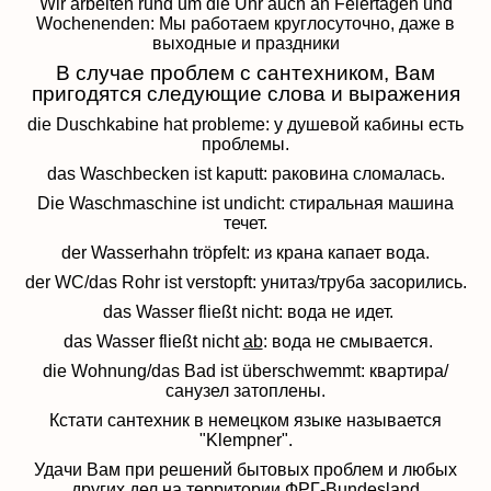
Wir arbeiten rund um die Uhr auch an Feiertagen und
Wochenenden: Мы работаем круглосуточно, даже в
выходные и праздники
В случае проблем с сантехником, Вам
пригодятся следующие слова и выражения
die Duschkabine hat probleme: у душевой кабины есть
проблемы.
das Waschbecken ist kaputt: раковина сломалась.
Die Waschmaschine ist undicht: стиральная машина
течет.
der Wasserhahn tröpfelt: из крана капает вода.
der WC/das Rohr ist verstopft: унитаз/труба засорились.
das Wasser fließt nicht:
вода не идет.
das Wasser fließt nicht
ab
: вода не смывается.
die Wohnung/das Bad ist überschwemmt: квартира/
санузел затоплены.
Кстати сантехник в немецком языке называется
"Klempner".
Удачи Вам при решений бытовых проблем и любых
других дел на территории ФРГ-Bundesland