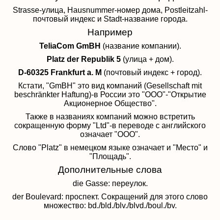
Strasse-улица, Hausnummer-номер дома, Postleitzahl-
почтовый индекс и Stadt-название города.
Например
TeliaCom GmBH
(название компании).
Platz der Republik 5
(улица + дом).
D-60325 Frankfurt a. M
(почтовый индекс + город).
Кстати, "GmBH" это вид компаний (Gesellschaft mit
beschränkter Haftung)-в России это "ООО"-"Открытие
Акционерное Общество".
Также в названиях компаний можно встретить
сокращенную форму "Ltd"-в переводе с английского
означает "ООО".
Слово "Platz" в немецком языке означает и "Место" и
"Площадь".
Дополнительные слова
die Gasse: переулок.
der Boulevard: проспект. Сокращений для этого слово
множество: bd./bld./blv./blvd./boul./bv.