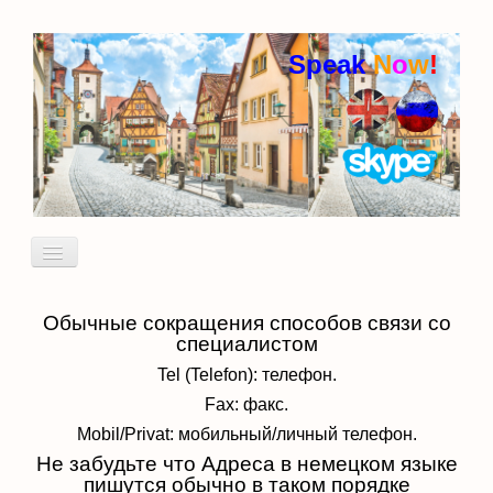
Speak
N
o
w
!
Включить/
выключить
навигацию
Обычные сокращения способов связи со
Кто я
Пробный урок
специалистом
идиомы
Tel (Telefon): телефон.
Fax: факс.
Mobil/Privat: мобильный/личный телефон.
Не забудьте что Адреса в немецком языке
пишутся обычно в таком порядке