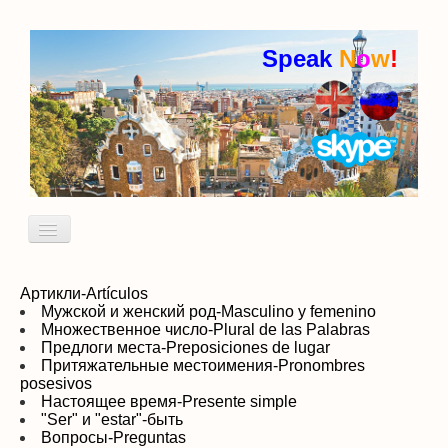
Speak
N
o
w
!
Включить/
выключить
навигацию
Кто я
Пробный урок
Артикли-Artículos
Мужской и женский род-Masculino y femenino
Множественное число-Plural de las Palabras
идиомы
Предлоги места-Preposiciones de lugar
Притяжательные местоимения-Pronombres
posesivos
Настоящее время-Presente simple
"Ser" и "estar"-быть
Вопросы-Preguntas