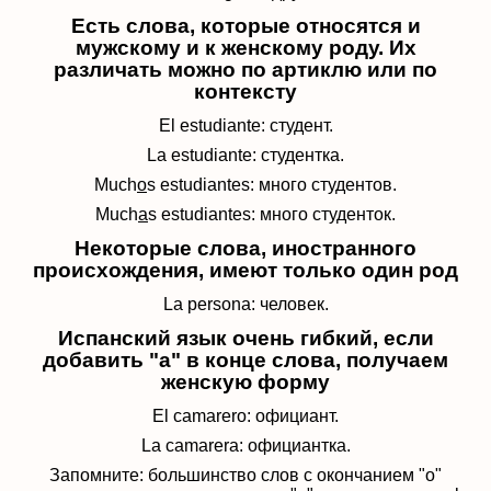
Есть слова, которые относятся и
мужскому и к женскому роду. Их
различать можно по артиклю или по
контексту
El estudiante: студент.
La estudiante: студентка.
Much
o
s estudiantes: много студентов.
Much
a
s estudiantes: много студенток.
Некоторые слова, иностранного
происхождения, имеют только один род
La persona: человек.
Испанский язык очень гибкий, если
добавить "a" в конце слова, получаем
женскую форму
El camarero: официант.
La camarera: официантка.
Запомните: большинство слов с окончанием "o"