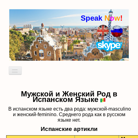
Speak
N
o
w
!
Включить/
выключить
навигацию
Кто я
Пробный урок
Мужской и Женский Род в
Испанском Языке
идиомы
В испанском языке есть два рода: мужской-masculino
и женский-feminino. Среднего рода как в русском
языке нет.
Испанские артикли