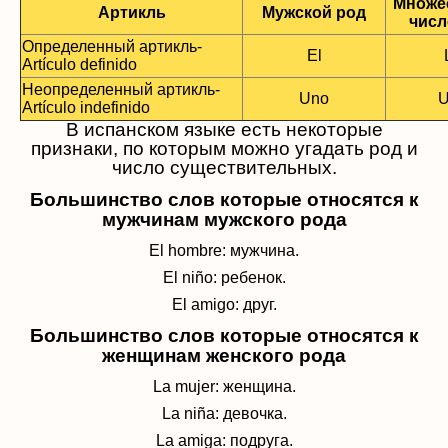
Множе
Артикль
Мужской род
числ
Определенный артикль-
El
Artículo
definido
Неопределенный артикль-
Uno
U
Ar
tí
culo indefinido
В испанском языке есть некоторые
признаки, по которым можно угадать род и
число существительных.
Большинство слов которые относятся к
мужчинам мужского рода
El hombre: мужчина.
El niño: ребенок.
El amigo: друг.
Большинство слов которые относятся к
женщинам
женс
кого
рода
La mujer: женщина.
La ni
ñ
a: девочка.
La amiga: подруга.