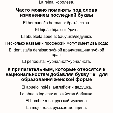
La reina: королева.
Часто можно поменять род слова
изменением последней буквы
El hermano/la hermana: брат/сестра.
El hijo/la hija: сын/дочь.
El abuelo/la abuela: бабушка/дедушка.
Несколько названий профессий могут имеет два рода:
El dentista/la dentista: зубной врач/женщина зубной
врач.
El periodista: журналист/журналиста.
К прилагательным, которые относятся к
национальностям добавляя букву "e" для
образования женской форме
El abuelo ingl
é
s: английский дедушка.
La abuela inglesa: английская бабушка.
El hombre ruso: русский мужчина.
La mujer rusa: русская женщина.