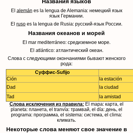
Названия языков
El
alem
á
n
es la lengua de Alemania: немецкий язык
язык Германии.
El
ruso
es la lengua de Rusia: русский-язык России.
Названия океанов и морей
El mar mediterr
á
neo: средиземное море.
El atl
á
ntico: атлантический океан.
Слова с следующими окончаниями бывают женского
рода:
Суффис-Sufijo
Ci
ó
n
la estaci
ó
n
Dad
la ciudad
Tad
la amistad
Слова исключения из правила:
El mapa: карта, el
planeta: планета, el tranv
í
a: трамвай, el d
í
a: день, el
programa: программа, el sistema: система, el clima:
климать.
Некоторые слова меняют свое значение в