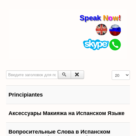
Speak
N
o
w
!
Введите заголовок для поиска...
Кол-во строк
Principiantes
Аксессуары Макияжа на Испанском Языке
Вопросительные Слова в Испанском