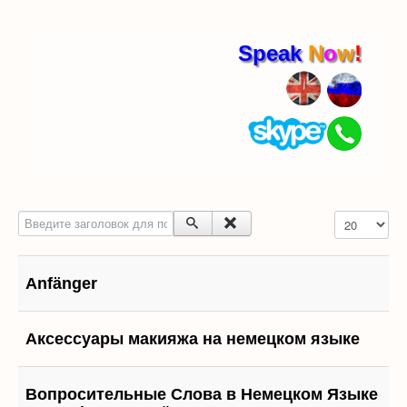
Speak
N
o
w
!
Введите заголовок для поиска...
Кол-во строк
Anfänger
Аксессуары макияжа на немецком языке
Вопросительные Слова в Немецком Языке