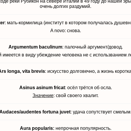
оде реки Рубикон на севере Италии в 49 году до нашей эры
очень долгих раздумий.
er
: мать-кормилица (институт в котором получалась душевн
A novo: снова.
Argumentum baculinum
: палочный аргумент/довод.
 имеется в виду убеждение человека не с использванием ло
Ars longa, vita brevis
: искусство долговечно, а жизнь коротка
Asinus asinum fricat
: осёл трётся об осла.
Значение
: свой своего хвалит.
Audaces/audentes fortuna juvet
: удача сопутствует смелым
Aura popularis:
непрочная популярность.