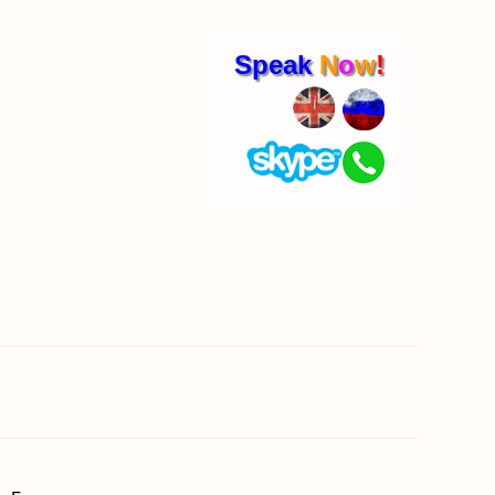
Speak
N
o
w
!