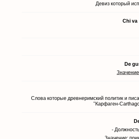
Девиз который исп
Chi va
De gu
Значение
Слова которые древнеримский политик и писа
"Карфаген-Carthago
De
- Должность
Значение: прин