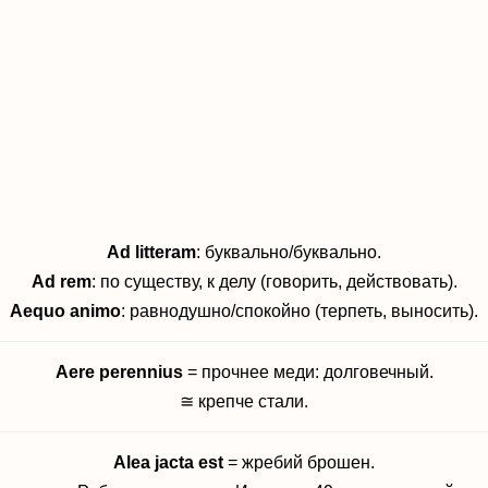
Ad litteram
: буквально/буквально.
Ad rem
: по существу, к делу (говорить, действовать).
Aequo animo
: равнодушно/спокойно (терпеть, выносить).
Aere perennius
= прочнее меди: долговечный.
≅ крепче стали.
Alea jacta est
= жребий брошен.