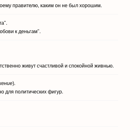
оему правителю, каким он не был хорошим.
а".
бови к деньгам".
ветственно живут счастливой и спокойной живнью.
жение
).
о для политических фигур.