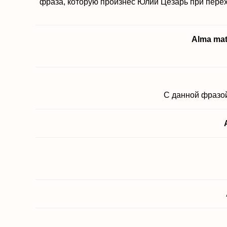
фраза, которую произнёс Юлий Цезарь при перех
Alma mat
С данной фразой