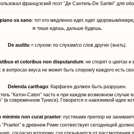
ользовал французский поэт "Де Сантель-De Santel" для об
 piano va sano
: тот кто медленно едет, едет здоровым/невр
≅ тише едешь, дальше будешь.
De auditu
= слухом: по слухам/с
о слов других
(знать).
stibus et coloribus non disputandum
: не спорят о цветах и 
: в вопросах вкуса не может быть споров/у каждого есть св
Delenda carthago
: Карфаген должен быть разрушен.
тель "Катон-Caton" часто и при каждом возможном случае
" (в современном Тунисе). Говорится о навязчивой идее кот
 minimis non curat praetor
: пустяками
претор
не занимает
 "Praetor" в древнем Риме соотвествует сегоднящей должно
цип, согласно которому, суд откзывается от рассмотрения 