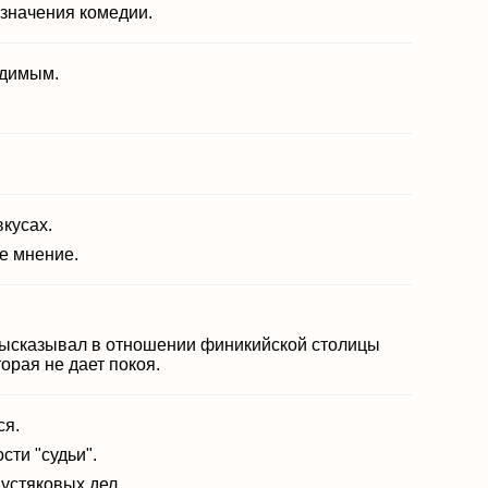
означения комедии.
едимым.
вкусах.
ое мнение.
 высказывал в отношении финикийской столицы
орая не дает покоя.
ся.
сти "судьи".
пустяковых дел.