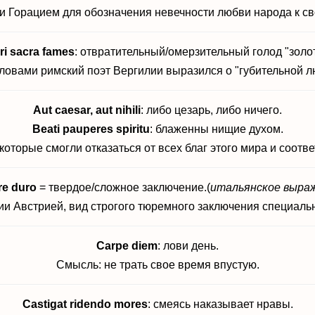
и Горацием для обозначения невечности любви народа к св
ri sacra fames
: отвратительный/омерзительный голод "золот
ловами римский поэт Вергилии выразился о "губительной лю
Aut caesar, aut nihili
: либо цезарь, либо ничего.
Beati pauperes spiritu
: блаженны нищие духом.
которые смогли отказаться от всех благ этого мира и соот
re duro
= твердое/сложное заключение.(
итальянское выра
и Австрией, вид строгого тюремного заключения специальн
Carpe diem
: лови день.
Смысль: не трать свое время впустую.
Castigat ridendo mores
: смеясь наказывает нравы.