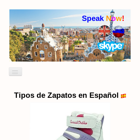
Speak
N
o
w
!
Включить/
выключить
навигацию
Кто я
Пробный урок
Tipos de Zapatos en Español
идиомы