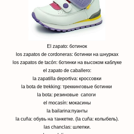
El zapato: ботинок
los zapatos de cordoneras: ботинки на шнурках
los zapatos de tacón: ботинки на высоком каблуке
el zapato de caballero:
la zapatilla deportiva: кроссовки
la bota de trekking: треккинговые ботинки
la bota: резиновые сапоги
el mocasín: мокасины
la bailarina:пуанты
la cuña: обувь на танкетке. (la cuña:
колыбель).
las chanclas: шлепки.