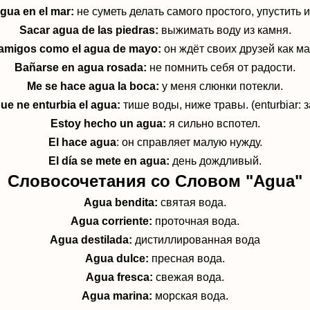
agua en el mar:
не суметь делать самого простого, упустить и
Sacar agua de las piedras:
выжимать воду из камня.
 amigos como el agua de mayo:
он ждёт своих друзей как м
Bañarse en agua rosada:
не помнить себя от радости.
Me se hace agua la boca:
у меня слюнки потекли.
ue ne enturbia el agua:
тише воды, ниже травы. (enturbiar: з
Estoy hecho un agua:
я сильно вспотел.
El hace agua
: он справляет малую нужду.
El día se mete en agua:
день дождливый.
Словосочетания со Словом "Agua"
Agua bendita:
святая вода.
Agua corriente:
проточная вода.
Agua destilada:
дистиллированная вода
Agua dulce:
пресная вода.
Agua fresca:
свежая вода.
Agua marina:
морская вода.