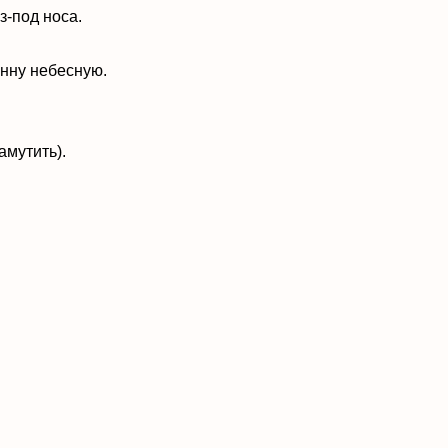
з-под носа.
анну небесную.
амутить).