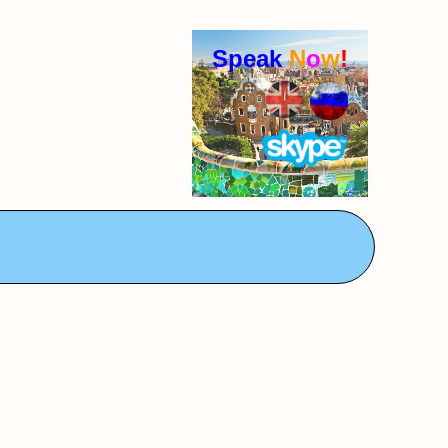
Speak
N
o
w
!