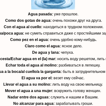
Agua pasada:
уже прошлое.
Como dos gotas de agua:
очень похожи друг на друга.
Con el agua al cuello:
находиться в трудном положении.
ua/poca agua:
не суметь справиться даже с простейшими за
Como pez en el agua:
очень удобно кому-нибудь.
Claro como el agua:
ясное дело.
De agua y lana:
чепуха.
cesta/Echar agua en el (la) mar:
носить воду решетом, лить 
Echar toda el agua al molino:
разбиваться в лепешку.
a a la boca/al cuello/a la garganta:
быть в затруднительном
El agua va por el:
везет ему сейчас.
Llevar el agua a su molino:
лить воду на свою мельницу.
Mover el agua a una mujer:
вскружить голову женщин.
Nadar entre dos aguas:
служить и нашим и Вашим.
No alcanzar para agua:
зарабатывать гроши.