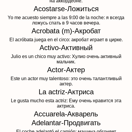
на аккордеоне.
Acostarse-Ложиться
Yo me acuesto siempre a las 9:00 de la noche: я всегда
ложусь спать в 9 часов вечера.
Acrobata (m)-Акробат
El acróbata juega en el circo: акробат играет в цирке.
Activo-Активный
Julio es un chico muy activo: Хулио очень активный
мальчик.
Actor-Актер
Este un actor muy talentoso: это очень талантливый
актер.
La actriz-Актриса
Le gusta mucho esta actriz: Ему очень нравится эта
актриса.
Accuarela-Акварель
Adelantar-Продвигать
El coche adelantó el camión: машина обгоняет