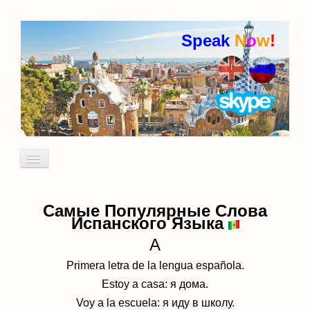
Speak
N
o
w
!
Включить/
выключить
навигацию
Кто я
Пробный урок
Самые Популярные Слова
Испанского Языка
идиомы
A
Primera letra de la lengua espa
ñola
.
Estoy a casa: я
дома.
Voy a la escuela: я
иду в школу.