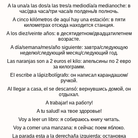
A la una/a las dos/a las tres/a mediod
í
a/a medianoche:
в
час/два часа/три часа/в полдень/в полночь.
A cinco kil
ó
metros de aqu
í
hay una estaci
ó
n:
в пяти
километрах отсюда находится станция
.
A los diez/veinte a
ñ
os: в
десятидетном/двадцатилетнем
возрасте
.
A día/semana/mes/a
ñ
o siguiente: завтра/следующую
неделю/следующий месяц/следующий год
.
Las naranjas son a 2 euros el kilo:
апельсины по 2 евро
за килограмм
.
El escribe a l
á
piz/bol
í
grafo:
он написал карандашом/
ручкой
.
Al llegar a casa, el se descans
ó
:
вернувшись домой, он
отдыхал
.
A trabajar! на работу!
A tu
salud!
на твое здоровье!
Voy a leer un libro:
я собираюсь книгу читать
.
Voy a comer una manzana: я сейчас поем
яблоко
.
La parada esta a la derecha/la izquierda:
остановка