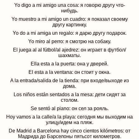
Yo digo a mi amigo una cosa:
я говорю другу что-
нибудь.
Yo muestro a mi amigo un cuadro:
я показал своему
другу картинку
.
Yo do a mi amiga un regalo: я д
арю другу подарок.
Yo miro al perro: я
смотрю на собаку
.
El juega al
al fútbol/
al ajedrez: он и
грает в футбол/
шахматы
.
Ella esta a la puerta:
она у дверей
.
El esta a la ventana:
он стоит у окна.
A la entrada/salida de la tienda: п
ри входе/выходе из
дома.
Los niños están sentados a la mesa:
дети сидят за
столом
.
Se sent
ó
al piano: он с
ел за рояль
.
Hoy vamos a la calle/a la playa:
сегодня мы выходим на
улицу/идем на пляж
.
De Madrid a Barcelona hay cinco cientos kil
ó
metros:
от
Мадрида до Барселоны пятьсот километров
.