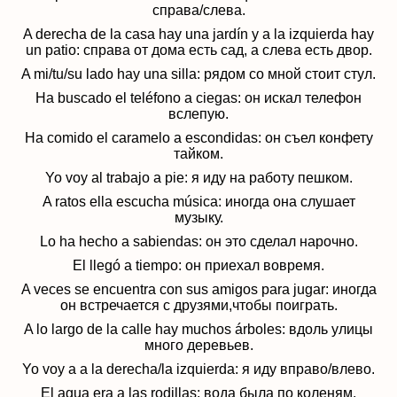
справа/слева
.
A derecha de la casa hay una jard
í
n y a la izquierda hay
un patio:
справа от дома есть сад, а слева есть двор
.
A mi/tu/su lado hay una silla:
рядом со мной стоит стул
.
Ha buscado el tel
é
fono a ciegas:
он искал телефон
вслепую
.
Ha comido el caramelo a escondidas: он
съел конфету
тайком
.
Yo voy al trabajo a pie:
я иду на работу пешком
.
A ratos ella escucha música:
иногда она слушает
музыку
.
Lo ha hecho
a sabiendas: он это сделал нарочно
.
El lleg
ó
a tiempo: он приехал
вовремя
.
A veces se encuentra con sus amigos para jugar:
иногда
он встречается с друзями,чтобы поиграть
.
A lo largo de la calle hay muchos
á
rboles:
вдоль улицы
много деревьев
.
Yo voy a a la derecha/la izquierda:
я иду вправо/влево
.
El agua era a las rodillas:
вода была по коленям
.