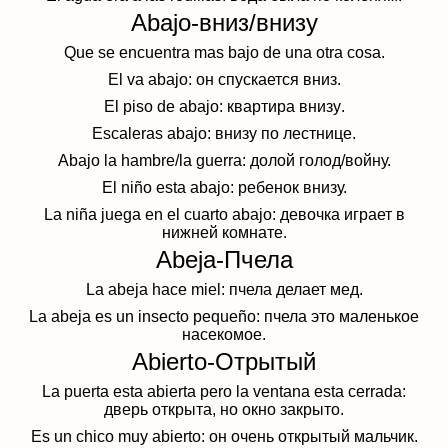
Abajo-вниз/внизу
Que se encuentra mas bajo de una otra cosa.
El va abajo: о
н спускается вниз.
El piso de abajo: квартира внизу
.
Escaleras abajo:
внизу
по лестнице
.
Abajo la hambre/la guerra:
долой голод/войну.
El ni
ñ
o esta abajo:
ребенок внизу.
La ni
ñ
a juega en el cuarto abajo:
девочка играет в
нижней комнате.
Abeja-Пчела
La abeja hace miel: пчела делает мед.
La abeja es un insecto pequeño: пчела это маленькое
насекомое.
Abierto-Отрытый
La puerta esta abierta pero la ventana esta cerrada:
д
верь открыта, но окно закрыто.
Es un chico muy abierto: он очень открытый мальчик.