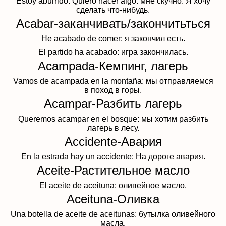
Estoy aburrido. Quiero hacer algo: мне скучно. Я хочу
сделать что-нибудь.
Acabar-заканчивать/закончитьться
He acabado de comer: я закончил есть.
El partido ha acabado: игра закончилась.
Acampada-Кемпинг, лагерь
Vamos de acampada en la montaña: мы отправляемся
в поход в горы.
Acampar-Разбить лагерь
Queremos acampar en el bosque: мы х
отим разбить
лагерь в лесу.
Accidente-Авария
En la estrada hay un accidente: На дороге авария.
Aceite-Растительное масло
El aceite de aceituna: оливейное масло.
Aceituna-Оливка
Una botella de aceite de aceitunas: бутылка оливейного
масла.