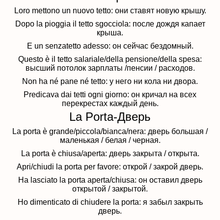
Loro mettono un nuovo tetto: они ставят новую крышу.
Dopo la pioggia il tetto sgocciola: после дождя капает
крыша.
E un senzatetto adesso: он сейчас бездомный.
Questo è il tetto salariale/della pensione/della spesa:
высший потолок зарплаты /пенсии / расходов.
Non ha né pane né tetto: у него ни кола ни двора.
Predicava dai tetti ogni giorno: он кричал на всех
перекрестах каждый день.
La Porta-Дверь
La porta è grande/piccola/bianca/nera: дверь большая /
маленькая / белая / черная.
La porta è chiusa/aperta: дверь закрыта / открыта.
Apri/chiudi la porta per favore: открой / закрой дверь.
Ha lasciato la porta aperta/chiusa: он оставил дверь
открытой / закрытой.
Ho dimenticato di chiudere la porta: я забыл закрыть
дверь.