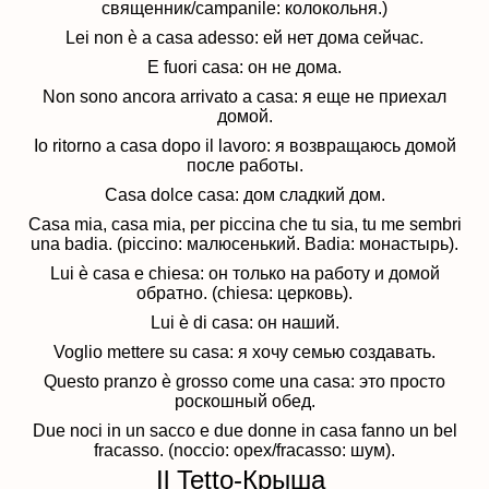
священник/campanile: колокольня.)
Lei non è a casa adesso: ей нет дома сейчас.
E fuori casa: он не дома.
Non sono ancora arrivato a casa: я еще не приехал
домой.
Io ritorno a casa dopo il lavoro: я возвращаюсь домой
после работы.
Casa dolce casa: дом сладкий дом.
Casa mia, casa mia, per piccina che tu sia, tu me sembri
una badia. (piccino: малюсенький. Badia: монастырь).
Lui è casa e chiesa: он только на работу и домой
обратно. (chiesa: церковь).
Lui è di casa: он наший.
Voglio mettere su casa: я хочу семью создавать.
Questo pranzo è grosso come una casa: это просто
роскошный обед.
Due noci in un sacco e due donne in casa fanno un bel
fracasso. (noccio: орех/fracasso: шум).
Il Tetto-Крыша