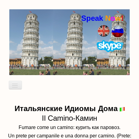
Speak
N
o
w
!
Включить/
выключить
навигацию
Кто я
Пробный урок
Итальянские Идиомы Дома
Il Camino-Камин
идиомы
Fumare come un camino: курить как паровоз.
Un prete per campanile e una donna per camino. (Prete: