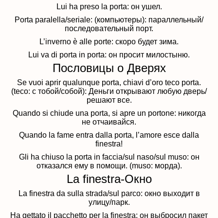
Lui ha preso la porta: он ушел.
Porta paralella/seriale: (компьютеры): параллельный/
последовательный порт.
L’inverno è alle porte: скоро будет зима.
Lui va di porta in porta: он просит милостыню.
Пословицы о Дверях
Se vuoi aprir qualunque porta, chiavi d’oro teco porta.
(teco: с тобой/собой): Деньги открывают любую дверь/
решают все.
Quando si chiude una porta, si apre un portone: никогда
не отчаивайся.
Quando la fame entra dalla porta, l’amore esce dalla
finestra!
Gli ha chiuso la porta in faccia/sul naso/sul muso: он
отказался ему в помощи. (muso: морда).
La finestra-Окно
La finestra da sulla strada/sul parco: окно выходит в
улицу/парк.
Ha gettato il pacchetto per la finestra: он выбросил пакет