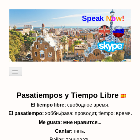
Speak
N
o
w
!
Включить/
выключить
навигацию
Кто я
Пробный урок
Pasatiempos y Tiempo Libre
идиомы
El tiempo libre:
свободное время.
El pasatiempo:
хобби./pasa: проводит, tiempo: время.
Me gusta:
мне нравится...
Cantar:
петь.
Bailar:
танцевать.