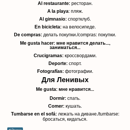
Al restaurante:
ресторан.
A la playa
: пляж.
Al gimnasio:
спортклуб.
En bicicleta:
на велосипеде.
De compras:
делать покупки.
/compras: покупки.
Me gusta h
acer:
мне нравится делать...,
заниматься...
Crucigramas:
кроссвордами.
Deporte:
спорт.
Fotografías:
фотографии.
Для Ленивых
Me gusta:
мне нравится...
Dormir:
спать.
Comer:
кушать.
Tumbarse en el sofá:
лежать на диване./tumbarse:
бросатьcя, кидаться.
diálogos