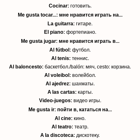
Cocinar:
готовить.
Me gusta tocar...:
мне нравится играть на...
La guitarra
:
гитаре.
El piano:
фортепиано.
Me gusta jugar:
мне нравится играть в...
Al fútbol:
футбол.
Al tenis:
теннис.
Al baloncesto:
баскетбол./balón: мяч, cesto: корзина.
Al voleibol:
волейбол.
Al ajedrez
:
шахматы.
A las cartas:
карты.
Video-juegos:
видео игры.
Me gusta ir
:
пойти в, кататься на...
Al cine:
кино.
Al teatro:
театр.
A la discoteca:
дискотеку.