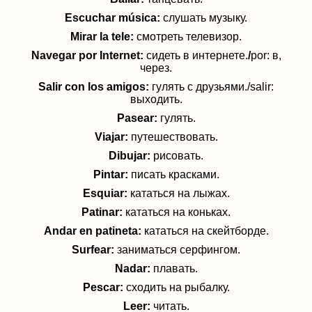
Escuchar música:
слушать музыку.
Mirar la tele:
смотреть телевизор.
Navegar por Internet:
сидеть в интернете.
/
por: в,
через.
Salir con los amigos:
гулять с друзьями./salir:
выходить.
Pasear:
гулять.
Viajar
:
путешествовать.
Dibujar:
рисовать.
Pintar:
писать красками.
Esquiar
:
кататься на лыжах.
Patinar:
кататься на коньках.
Andar en patineta:
кататься на скейтборде.
Surfear:
заниматься серфингом.
Nadar:
плавать.
Pescar:
сходить на рыбалку.
Leer:
читать.