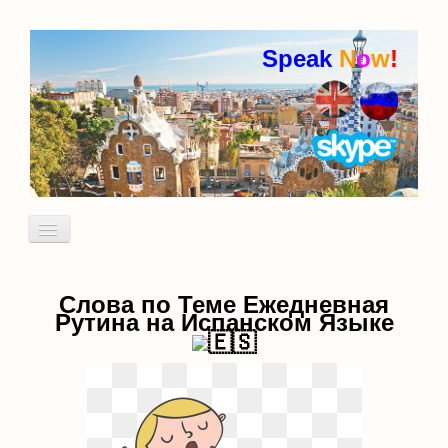
Speak
N
o
w
!
Включить/
выключить
навигацию
Кто я
Пробный урок
Слова по Теме Ежедневная
Рутина на Испанском Языке
идиомы