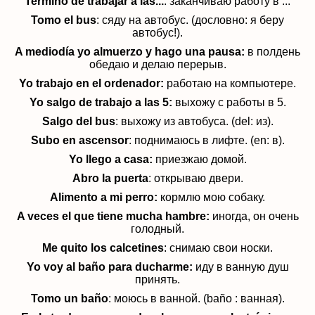
Termino de trabajar a las...
: заканчиваю работу в ...
Tomo el bus
: сяду на автобус. (дословно: я беру
автобус!).
A mediodía yo almuerzo y hago una pausa:
в полдень
обедаю и делаю перерыв.
Yo trabajo en el ordenador:
работаю на компьютере.
Yo salgo de trabajo a las 5:
выхожу с работы в 5.
Salgo del bus
: выхожу из автобуса. (del: из).
Subo en ascensor
: поднимаюсь в лифте. (en: в).
Yo llego a casa:
приезжаю домой.
Abro la puerta
: открываю двери.
Alimento a mi perro:
кормлю мою собаку.
A veces el que tiene mucha hambre:
иногда, он очень
голодный.
Me quito los calcetines
: снимаю свои носки.
Yo voy al baño para ducharme:
иду в ванную душ
принять.
Tomo un baño
: моюсь в ванной. (baño : ванная).