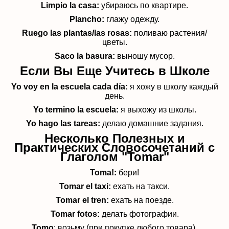
Limpio la casa:
убираюсь по квартире.
Plancho:
глажу одежду.
Ruego las plantas/las rosas:
поливаю растения/
цветы.
Saco la basura:
выношу мусор.
Если Вы Еще Учитесь в Школе
Yo voy en la escuela cada día:
я хожу в школу каждый
день.
Yo termino la escuela:
я выхожу из школы.
Yo hago las tareas:
делаю домашние задания.
Несколько Полезных и
Практических Словосочетаний с
Глаголом "Tomar"
Toma!:
бери!
Tomar el taxi:
ехать на такси.
Tomar el tren:
ехать на поезде.
Tomar fotos:
делать фотографии.
Tomo
: возьму (при покупке любого товара),