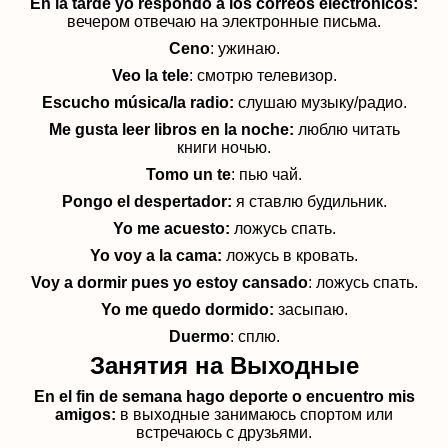
En la tarde yo respondo a los correos electrónicos:
вечером отвечаю на электронные письма.
Ceno
: ужинаю.
Veo la tele
: смотрю телевизор.
Escucho música/la radio:
слушаю музыку/радио.
Me gusta leer libros en la noche:
люблю читать
книги ночью.
Tomo un te
: пью чай.
Pongo el despertador:
я ставлю будильник.
Yo me acuesto:
ложусь спать.
Yo voy a la cama:
ложусь в кровать.
Voy a dormir pues yo estoy cansado
: ложусь спать
.
Yo me quedo dormido:
засыпаю.
Duermo
: сплю.
Занятия на Выходные
En el fin de semana hago deporte o encuentro mis
amigos:
в выходные занимаюсь спортом или
встречаюсь с друзьями.