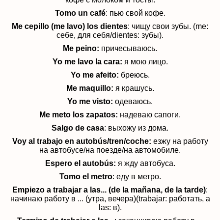
Tomo un café
: пью свой кофе.
Me cepillo (me lavo) los dientes
: чищу свои зубы. (me:
себе, для себя/dientes: зубы).
Me peino:
причесываюсь.
Yo me lavo la cara:
я мою лицо.
Yo me afeito:
бреюсь.
Me maquillo:
я крашусь.
Yo me visto:
одеваюсь.
Me meto los zapatos:
надеваю сапоги.
Salgo de casa
: выхожу из дома.
Voy al trabajo en autobús/tren/coche:
езжу на работу
на автобусе/на поезде/на автомобиле.
Espero el autobús:
я жду автобуса.
Tomo el metro
: еду в метро.
Empiezo a trabajar a las... (de la ma
ñ
ana, de la tarde)
:
начинаю работу в ... (утра, вечера)(trabajar: работать, a
las: в).