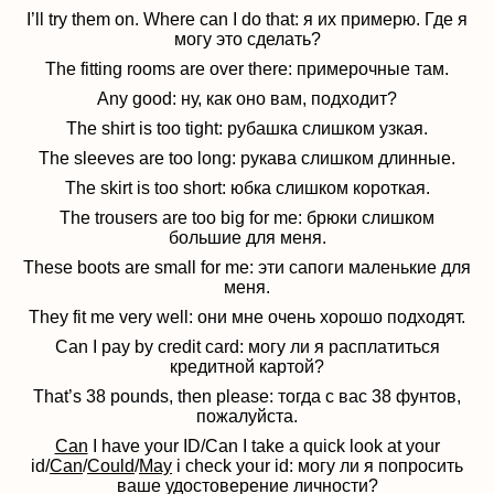
I’ll try them on. Where can I do that: я их примерю. Где я
могу это сделать?
The fitting rooms are over there: примерочные там.
Any good: ну, как оно вам, подходит?
The shirt is too tight: рубашка слишком узкая.
The sleeves are too long: рукава слишком длинные.
The skirt is too short: юбка слишком короткая.
The trousers are too big for me: брюки слишком
большие для меня.
These boots are small for me: эти сапоги маленькие для
меня.
They fit me very well: они мне очень хорошо подходят.
Can I pay by credit card: могу ли я расплатиться
кредитной картой?
That’s 38 pounds, then please: тогда с вас 38 фунтов,
пожалуйста.
Can
I have your ID/Can I take a quick look at your
id/
Can
/
Could
/
May
i check your id: могу ли я попросить
ваше удостоверение личности?